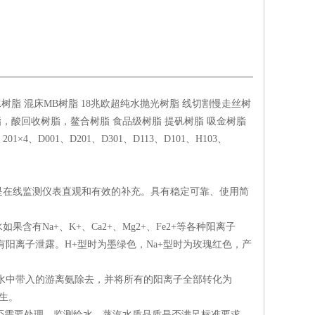
树脂 混床MB树脂 18兆欧超纯水抛光树脂 线切割慢走丝树
，酸回收树脂，鳌合树脂 食品级树脂 提矾树脂 吸金树脂
×4、D001、D201、D301、D113、D101、H103、
是在线监测仪表直观和有效的补充。具有稳定可靠、使用简
Na+、K+、Ca2+、Mg2+、Fe2+等各种阳离子
阳离子泄露。H+型时为墨绿色，Na+型时为玫瑰红色，产
水中带入的游离氨除去，并将所有的阳离子全部转化为
发生。
否需要处理，监测给水、蒸汽水质品质是否满足标准要求。