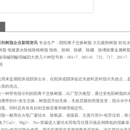
示剂树脂企业新闻资讯
专业生产：阴阳离子交换树脂 大孔吸附树脂 软化水
树脂 电镀废水除镍除铬树脂 除铁、除铜、除磷、除硼、除坲除重金属树脂
强碱弱酸弱碱四大类几十种型号有：001×7、001×8、732、717、201×7、201
8等
以用来监测阳床或阴床出水，在阳床或阴床临近失效时及时指示失效点，
水质的优点。
一种带有指示剂的阳离子交换树脂，出厂型为氢型，通过变色阳树脂的水如果含有
脂携带的H+发生交换，树脂层开始失效，失效层颜色明显改变，指示水中有
明显。同时还具有良好的交换容量和物理稳定性。
一般用在火电厂凝结水、除氧器、省煤器、主蒸汽等H+电导仪前，将
免了Ca2+、Mg2+、Na+泄漏进入凝结水而电导仪显示值反倒降低的现象
与H+电导仪联合使用，用于监测凝汽器泄漏量是否超标，决定凝结水是