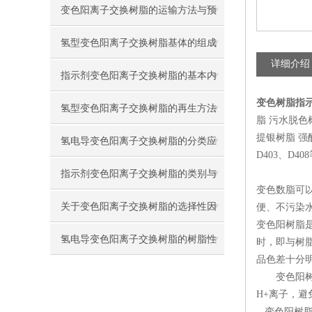
作与处理
变色阳离子交换树脂的运输方法与预
处理
氢型变色阳离子交换树脂基体的组成
详细介绍
与转型
指示剂变色阳离子交换树脂的基本内
变色树脂指
容与结构类型
氢型变色阳离子交换树脂的再生方法
脂 污水脱色
提银树脂 强酸
与交换容量
氢电导变色阳离子交换树脂的分类应
D403、D40
用
指示剂变色阳离子交换树脂的类别与
变色数脂可
再生方法
关于变色阳离子交换树脂的选择性因
便、不污染
变色阳树脂是
素
氢电导变色阳离子交换树脂的树脂性
时，即与树
品色差十分
质与因素
变色阳树脂
H+离子，避
变色阳树脂