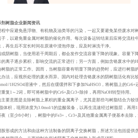
示剂树脂企业新闻资讯
进程中应避免悬浮物、有机物及油类等的污染，一起又要避免某些废水对
离子，以避免重金属对树脂的催化作用。每次设备运转结束后应将交流柱
生，再生后不宜长时间在原液中浸泡停放，应及时淋洗干净。
脂或阴树脂，当使用若干周期后，都会发作交流容量下降的现象。容量下降
的离子逐步累积，影响交流的正常进行；另一方面，例如含铬废水中的H2CrO
响树脂的正常工作。因而，当树脂容量有明显下降的趋势时，应进行树脂
化办法，应视所处理的废水而异。国内对处理含铬废水的阴树脂活化有比
.5mol//1H2SO4溶液中，然后在缓缓拌和下参加NaHSO3，将树脂上的
重复1～2词，即可将树脂中的Cr6+及Cr3+除掉，再用NaOH转型待用。
主要意图是去除树脂上累积的重金属离子，尤其是那些与树脂结合力较强的高
脂体积，现用浓度为3.0mol/1的盐酸装备，以再生流速经过树脂层，再用1～
夜（至少8小时），树脂中的Fe3+，Cr3+及其他重金属离子便基本去除
硝胺形成的方法和由这种方法制备的阴离子交换树脂，所述方法包括提供