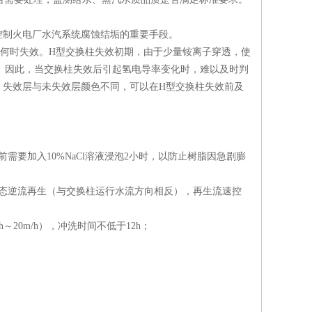
控制火电厂水汽系统腐蚀结垢的重要手段。
何时失效。H型交换柱失效初期，由于少量铵离子穿透，使
。因此，当交换柱失效后引起氢电导率变化时，难以及时判
，失效层与未失效层颜色不同，可以在H型交换柱失效前及
需要加入10%NaCl溶液浸泡2小时，以防止树脂因急剧膨
液动态逆流再生（与交换柱运行水流方向相反），再生流速控
20m/h），冲洗时间不低于12h；