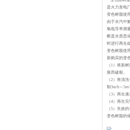
是火力发电
变色树脂使
由于水汽中
氢电导率测
断是水质恶
时进行再生
变色树脂使
新购买的变
（1）将新树
胀而破裂。
（2）将清洗
制3m/h～5
（3）再生液
（4）再生
（5）失效的
变色树脂的