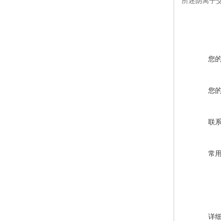
所述阴离子
您
您
联
常
详