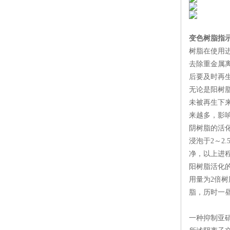
变色树脂指
树脂在使用
去除重金属
后要及时再
无论是阳树
未被再生下来
来越多，影
阴树脂的活
浸泡于2～2
净，以上进程
阳树脂活化的
用量为2倍树
脂，历时一昼
一种抑制亚