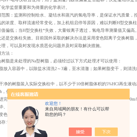
厂化学监督重要和为倚重的化学表计。
用范围：监测和控制给水、凝结水和蒸汽的氢电导率，是保证水汽质量，
氨的浓度、取样流速经常变化，加上机组启停等原因，难以判断H型交换柱
量值偏低；当H型交换柱*失效，大量铵离子透过，氢电导率测量值又偏高
化还是交换柱失效。目前国外采取的解决办法是采用变色阳离子交换树脂
处理，可以及时发现水质恶化问题并及时采取解决措施。
用方法：
色树脂是未处理的Na型树脂，必须经过以下方式处理才可以使用：
脂放入容器中，以除盐水清洗2～3遍，至水清澈；如果树脂变干，则清洗前
干净的树脂装入实际交换柱中，以不少于10倍树脂体积的5%HCl再生
m/h，保证再生液与树脂接触时间不小于30min；
进完后以除盐水按交换柱运行水流方向大流量冲洗交换柱（冲洗流速10m/h～
欢迎您！
完毕、清洗干净的氢交换柱可装入实际系统进行氢电导率的测定。
来自局域网的朋友！有什么可以帮
变色树脂氢型交换柱可直接进行再生处理，再生步骤同(2)~(4)。
助您的吗？
储存:需要长期储存的树脂，应再生成氢型树脂后储存。