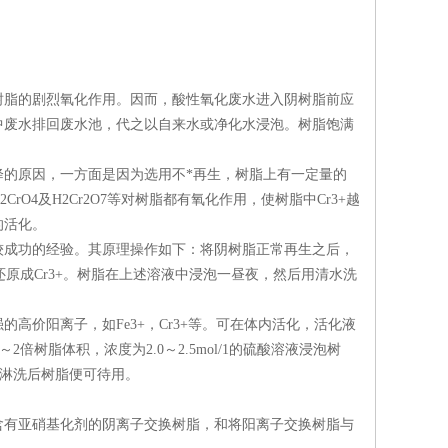
树脂的剧烈氧化作用。因而，酸性氧化废水进入阴树脂前应
中废水排回废水池，代之以自来水或净化水浸泡。树脂饱满
的原因，一方面是因为选用不*再生，树脂上有一定量的
4及H2Cr2O7等对树脂都有氧化作用，使树脂中Cr3+越
的活化。
较成功的经验。其原理操作如下：将阴树脂正常再生之后，
Cr6+还原成Cr3+。树脂在上述溶液中浸泡一昼夜，然后用清水洗
价阳离子，如Fe3+，Cr3+等。可在体内活化，活化液
2倍树脂体积，浓度为2.0～2.5mol/1的硫酸溶液浸泡树
，淋洗后树脂便可待用。
含有亚硝基化剂的阴离子交换树脂，和将阳离子交换树脂与