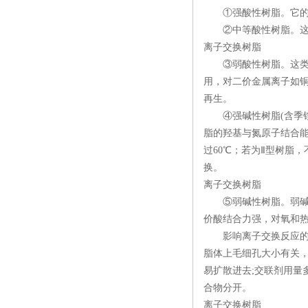
①强酸性树脂。它的酸
②中等酸性树脂。这类
离子交换树脂
③弱酸性树脂。这类树
用，对二价金属离子如铜
再生。
④强碱性树脂(含季铵
脂的羟基与氮原子结合
过60℃；若为Ⅱ型树脂
换。
离子交换树脂
⑤弱碱性树脂。弱碱性
价酸结合力强，对氧和
影响离子交换反应的因
脂体上毛细孔大小有关
易扩散进去;交联剂用
合物分开。
离子交换树脂