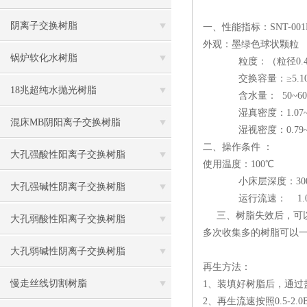
阴离子交换树脂
一、性能指标：SNT-001
外观：墨绿色球状颗粒
锅炉软化水树脂
粒度：（粒径0.45~1
交换容量：≥5.10mm
18兆超纯水抛光树脂
含水量： 50~60
湿真密度：1.07~1.2
混床MB阴阳离子交换树脂
湿视密度：0.79~0.8
二、操作条件 ：
大孔强酸性阳离子交换树脂
使用温度：100℃
小床层深度：300
大孔强碱性阴离子交换树脂
运行流速： 1.0-3
三、树脂失效后，可以
大孔弱酸性阳离子交换树脂
多次收集多的树脂可以
大孔弱碱性阴离子交换树脂
再生方法：
慢走丝线切割树脂
1、装填好树脂后，通过盐
2、再生流速按照0.5-2