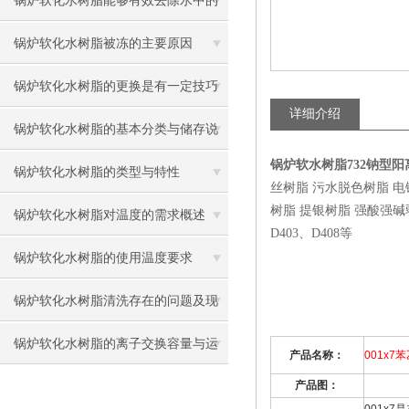
锅炉软化水树脂能够有效去除水中的
硬度离子，保护锅炉设备
锅炉软化水树脂被冻的主要原因
锅炉软化水树脂的更换是有一定技巧
详细介绍
的
锅炉软化水树脂的基本分类与储存说
锅炉软水树脂732钠型
明
锅炉软化水树脂的类型与特性
丝树脂 污水脱色树脂 
树脂 提银树脂 强酸强碱弱酸弱
锅炉软化水树脂对温度的需求概述
D403、D408等
锅炉软化水树脂的使用温度要求
锅炉软化水树脂清洗存在的问题及现
状解决
锅炉软化水树脂的离子交换容量与运
产品名称：
001x7
苯
行
产品图：