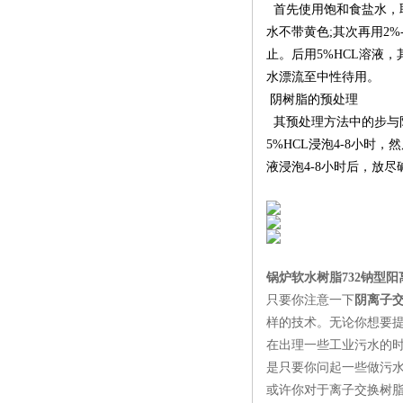
首先使用饱和食盐水，取
水不带黄色;其次再用2
止。后用5%HCL溶液
水漂流至中性待用。
阴树脂的预处理
其预处理方法中的步与
5%HCL浸泡4-8小时
液浸泡4-8小时后，放
锅炉软水树脂732钠型
只要你注意一下
阴离子
样的技术。无论你想要
在出理一些工业污水的
是只要你问起一些做污
或许你对于离子交换树