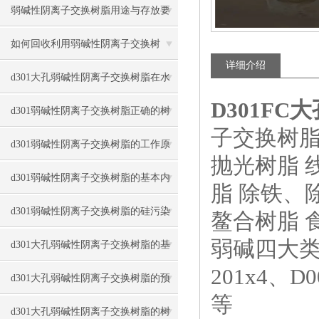
弱碱性阴离子交换树脂用途与存放要
点
如何回收利用弱碱性阴离子交换树
详细介绍
脂？
d301大孔弱碱性阴离子交换树脂在水
D301F
处理中的作用
d301弱碱性阴离子交换树脂正确的树
子交换树脂
脂高度
d301弱碱性阴离子交换树脂的工作原
抛光树脂 
理与清洗方式
d301弱碱性阴离子交换树脂的基本内
脂 除铁、
容与技术
d301弱碱性阴离子交换树脂的硅污染
鳌合树脂 
弱碱四大类几
与油污染与解决
d301大孔弱碱性阴离子交换树脂的基
201x4、D
础介绍与再生方法
d301大孔弱碱性阴离子交换树脂的预
等
处理注意事项
d301大孔弱碱性阴离子交换树脂的树