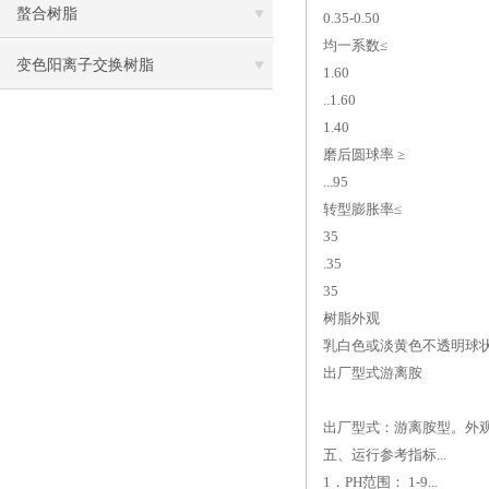
螯合树脂
0.35-0.50
均一系数≤
变色阳离子交换树脂
1.60
..1.60
1.40
磨后圆球率 ≥
...95
转型膨胀率≤
35
.35
35
树脂外观
乳白色或淡黄色不透明球
出厂型式游离胺
出厂型式：游离胺型。外观：
五、运行参考指标...
1．PH范围： 1-9...