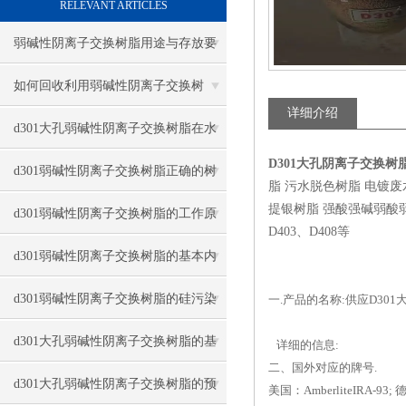
RELEVANT ARTICLES
弱碱性阴离子交换树脂用途与存放要
点
如何回收利用弱碱性阴离子交换树
详细介绍
脂？
d301大孔弱碱性阴离子交换树脂在水
D301大孔阴离子交换树
处理中的作用
d301弱碱性阴离子交换树脂正确的树
脂 污水脱色树脂 电镀
提银树脂 强酸强碱弱酸弱碱四大
脂高度
d301弱碱性阴离子交换树脂的工作原
D403、D408等
理与清洗方式
d301弱碱性阴离子交换树脂的基本内
容与技术
d301弱碱性阴离子交换树脂的硅污染
一.产品的名称:供应D30
与油污染与解决
d301大孔弱碱性阴离子交换树脂的基
详细的信息:
二、国外对应的牌号.
础介绍与再生方法
d301大孔弱碱性阴离子交换树脂的预
美国：AmberliteIRA-93; 