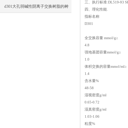
三、执行标准:DL519-93 SH260
处理注意事项
d301大孔弱碱性阴离子交换树脂的树
四、理化性能.
指标名称
脂分类与简析
D301
全交换容量 mmol/g≥
4.8
强地基团容量mmol/g≥
1.0
体积交换的容量mmol/ml≥
1.4
含水量%
48-58
湿视密度g/ml
0.65-0.72
湿真密度g/ml
1.03-1.06
粒度%