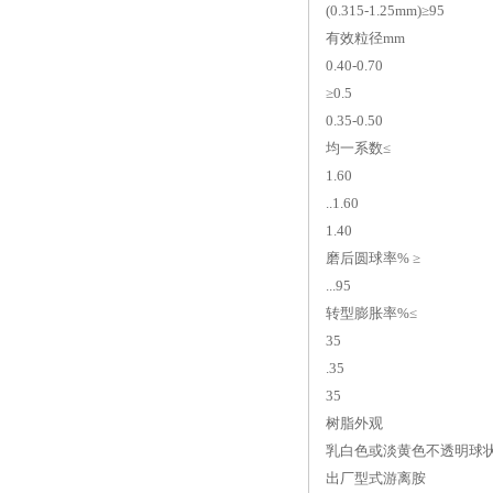
(0.315-1.25mm)≥95
有效粒径mm
0.40-0.70
≥0.5
0.35-0.50
均一系数≤
1.60
..1.60
1.40
磨后圆球率% ≥
...95
转型膨胀率%≤
35
.35
35
树脂外观
乳白色或淡黄色不透明球
出厂型式游离胺