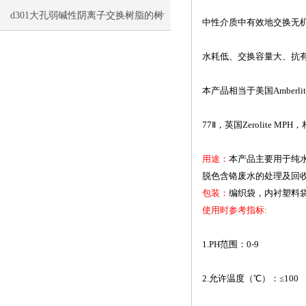
处理注意事项
d301大孔弱碱性阴离子交换树脂的树
中性介质中有效地交换无
脂分类与简析
水耗低、交换容量大、抗
本产品相当于美国
Amberli
77
Ⅱ，英国
Zerolite MPH
，
用途：
本产品主要用于纯
脱色含铬废水的处理及回
包装：
编织袋，内衬塑料
使用时参考指标
:
1.PH
范围：
0-9
2.
允许温度（℃）：≤
100