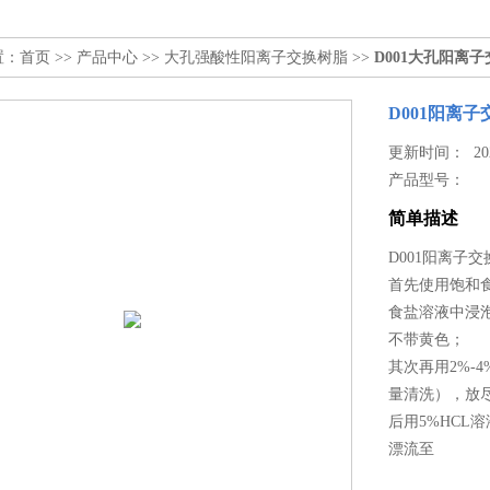
置：
首页
>>
产品中心
>>
大孔强酸性阳离子交换树脂
>>
D001大孔阳离
D001阳离
更新时间： 2025
产品型号：
简单描述
D001阳离子
首先使用饱和
食盐溶液中浸泡
不带黄色；
其次再用2%-
量清洗），放
后用5%HCL
漂流至