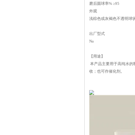
磨后圆球率% ≥
95
外观
浅棕色或灰褐色不透明球
出厂型式
Na
【用途】
本产品主要用于高纯水的制
收；也可作催化剂。