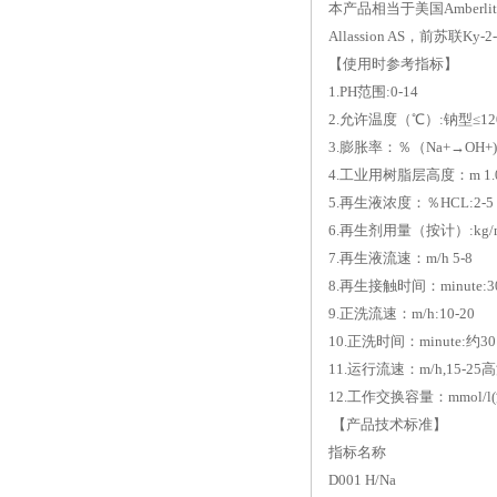
本产品相当于美国Amberlite I
Allassion AS，前苏联Ky
【使用时参考指标】
1.PH范围:0-14
2.允许温度（℃）:钠型≤12
3.膨胀率：％（Na+→OH+)
4.工业用树脂层高度：m 1.0-
5.再生液浓度：％HCL:2-5 H2
6.再生剂用量（按计）:kg/m
7.再生液流速：m/h 5-8
8.再生接触时间：minute:30
9.正洗流速：m/h:10-20
10.正洗时间：minute:约30
11.运行流速：m/h,15-25
12.工作交换容量：mmol/l(
【产品技术标准】
指标名称
D001 H/Na