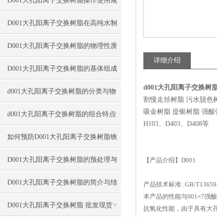
D001大孔阳离子交换树脂操作使用规
程
D001大孔阳离子交换树脂在高纯水制
备中的用途
D001大孔阳离子交换树脂的物理性质
详细介绍
D001大孔阳离子交换树脂的基体组成
d001大孔阳离子交换
与转型
d001大孔阳离子交换树脂的分类与物
割慢走丝树脂 污水脱色
吸金树脂 提银树脂 强酸强碱
理结构
d001大孔阳离子交换树脂的组合特点
H103、D403、D408等
与应用条件
如何预防D001大孔阳离子交换树脂铁
中毒？
D001大孔阳离子交换树脂的预处理与
【产品介绍】D001
硬化工艺
D001大孔阳离子交换树脂的简介与结
产品技术标准::GB/T13659-20
本产品的性能与001×7
构类型
D001大孔阳离子交换树脂 批发现货
抗氧化性能，由于具有大