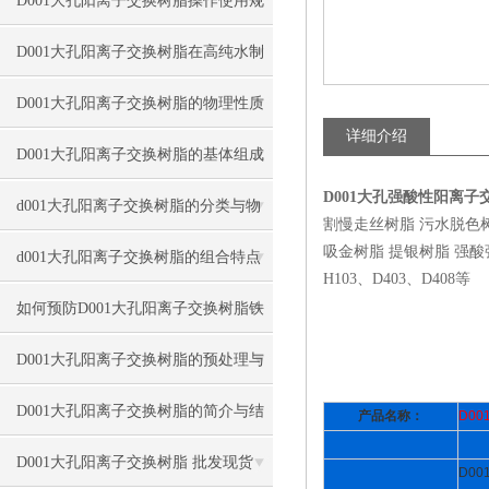
D001大孔阳离子交换树脂操作使用规
程
D001大孔阳离子交换树脂在高纯水制
备中的用途
D001大孔阳离子交换树脂的物理性质
详细介绍
D001大孔阳离子交换树脂的基体组成
D001大孔强酸性阳离
与转型
d001大孔阳离子交换树脂的分类与物
割慢走丝树脂 污水脱色
吸金树脂 提银树脂 强酸强碱
理结构
d001大孔阳离子交换树脂的组合特点
H103、D403、D408等
与应用条件
如何预防D001大孔阳离子交换树脂铁
中毒？
D001大孔阳离子交换树脂的预处理与
硬化工艺
D001大孔阳离子交换树脂的简介与结
产品名称：
D00
构类型
D001大孔阳离子交换树脂 批发现货
D00