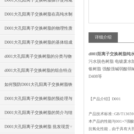
D001大孔阳离子交换树脂操作使用规
程
D001大孔阳离子交换树脂在高纯水制
备中的用途
D001大孔阳离子交换树脂的物理性质
详细介绍
D001大孔阳离子交换树脂的基体组成
d001阳离子交换树脂纯
与转型
d001大孔阳离子交换树脂的分类与物
污水脱色树脂 电镀废水
银树脂 强酸强碱弱酸弱碱四大类
理结构
d001大孔阳离子交换树脂的组合特点
D408等
与应用条件
如何预防D001大孔阳离子交换树脂铁
中毒？
D001大孔阳离子交换树脂的预处理与
【产品介绍】D001
硬化工艺
D001大孔阳离子交换树脂的简介与结
产品技术标准::GB/T13659-20
本产品的性能与001×7
构类型
D001大孔阳离子交换树脂 批发现货
抗氧化性能，由于具有大