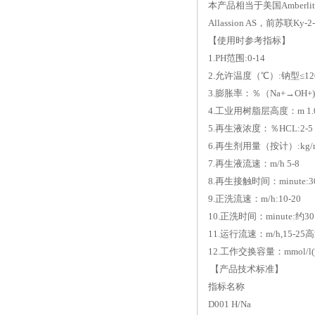
本产品相当于美国Amberlite I
Allassion AS，前苏联Ky
【使用时参考指标】
1.PH范围:0-14
2.允许温度（℃）:钠型≤12
3.膨胀率：％（Na+→OH+)
4.工业用树脂层高度：m 1.0-
5.再生液浓度：％HCL:2-5 H2
6.再生剂用量（按计）:kg/m
7.再生液流速：m/h 5-8
8.再生接触时间：minute:30
9.正洗流速：m/h:10-20
10.正洗时间：minute:约30
11.运行流速：m/h,15-25
12.工作交换容量：mmol/l(
【产品技术标准】
指标名称
D001 H/Na