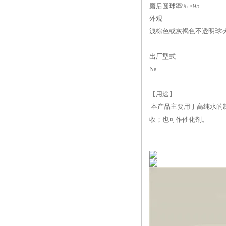
磨后圆球率% ≥
95
外观
浅棕色或灰褐色不透明球
出厂型式
Na
【用途】
本产品主要用于高纯水的制
收；也可作催化剂。