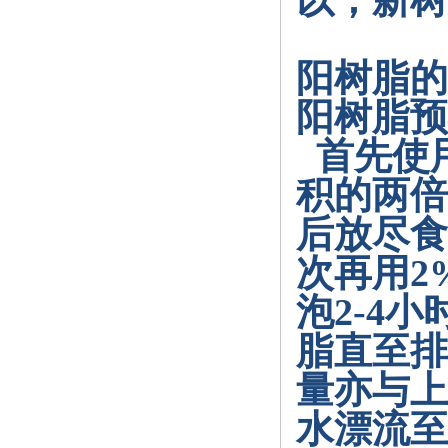
以，新树
阳树脂的
阳树脂预
首先使
积的两倍
后放尽食
次再用
2
泡
2-4
小
脂直至排
量亦与上
水漂流至