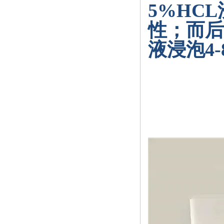
5%HCL
性；而后
液浸泡
4-