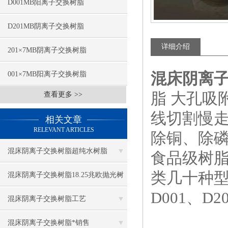
D001MB阳离子交换树脂
D201MB阴离子交换树脂
详细介绍
201×7MB阴离子交换树脂
混床阴离
001×7MB阳离子交换树脂
脂 大孔吸
查看更多 >>
线切割慢走
相关文章
RELEVANT ARTICLES
除铜、除
混床阴离子交换树脂超纯水树脂
食品级树脂
类几十种型号有
混床阴离子交换树脂18.25兆欧抛光树
D001、D2
脂
混床阴离子交换树脂工艺
混床阴离子交换树脂*销售