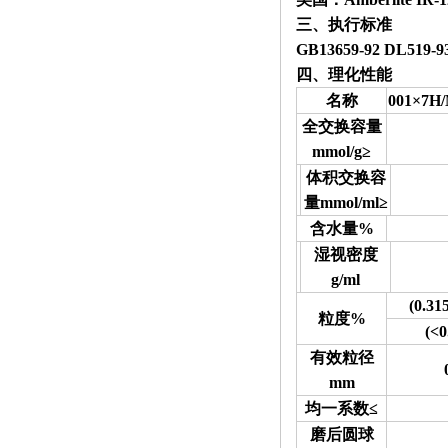
三、执行标准
GB13659
-92 DL
519-9
四、理化性能
名称
001×7H/
全交换容量
mmol/g≥
体积交换容
量mmol/ml≥
含水量%
湿视密度
g/ml
(0.31
粒度%
(<
0
有效粒径
mm
均一系数≤
磨后圆球