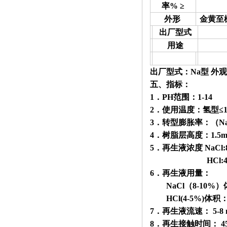
率% ≥
外形
金黄至
出厂型式
用途
出厂型式：Na型 外
五、指标：
1．PH范围：1-14
2．使用温度：氢型≤
3．转型膨胀率：（Na+
4．树脂层高度：
1.5
5．再生液浓度 NaCl:8
HCl:4-5
6．再生液用量：
NaCl（8-10%）体
HCl(4-5%)体积：树
7．再生液流速： 5
-8
8．再生接触时间： 45-6