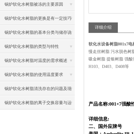
硬度离子，保护锅炉设备
锅炉软化水树脂被冻的主要原因
锅炉软化水树脂的更换是有一定技巧
详细介绍
的
锅炉软化水树脂的基本分类与储存说
软化水设备树脂001x7
明
锅炉软化水树脂的类型与特性
慢走丝树脂 污水脱色树
吸金树脂 提银树脂 强酸强碱
锅炉软化水树脂对温度的需求概述
H103、D403、D408等
锅炉软化水树脂的使用温度要求
锅炉软化水树脂清洗存在的问题及现
状解决
锅炉软化水树脂的离子交换容量与运
产品名称
:001
×
7
强酸
行
详细信息:
二、国外应牌号
美国：Amberlite IR-1