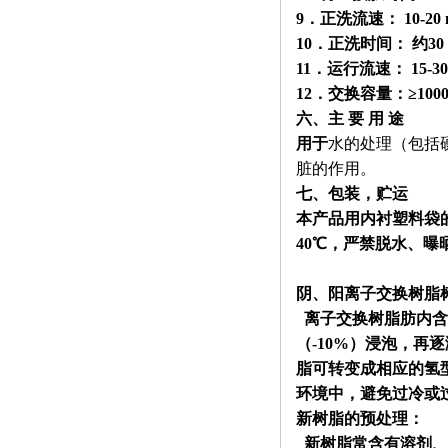
9．正洗流速： 10
-20
10．正洗时间： 约30 
11．运行流速： 15
-3
12．交换容量：≥1000m
六、主 要 用 途
用于
水的处理（包括
脏的作用。
七、包装，贮运
本产品用内衬塑料袋
40℃
，严禁脱水、曝
阴、阳离子交换树脂
离子交换树脂肪内含
（
-10%
）浸泡，再逐
脂可转变成相应的氢
环境中，避免过冷或
新树脂的预处理：
新树脂常含有溶剂、