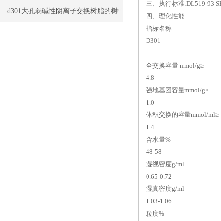
三、执行标准:DL519-93 SH260
处理注意事项
d301大孔弱碱性阴离子交换树脂的树
四、理化性能.
指标名称
脂分类与简析
D301
全交换容量 mmol/g≥
4.8
强地基团容量mmol/g≥
1.0
体积交换的容量mmol/ml≥
1.4
含水量%
48-58
湿视密度g/ml
0.65-0.72
湿真密度g/ml
1.03-1.06
粒度%