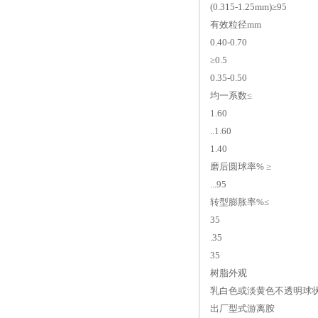
(0.315-1.25mm)≥95
有效粒径mm
0.40-0.70
≥0.5
0.35-0.50
均一系数≤
1.60
..1.60
1.40
磨后圆球率% ≥
...95
转型膨胀率%≤
35
.35
35
树脂外观
乳白色或淡黄色不透明球
出厂型式游离胺