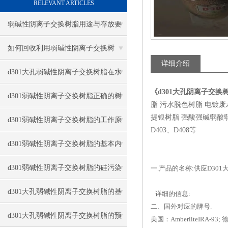
RELEVANT ARTICLES
弱碱性阴离子交换树脂用途与存放要
点
如何回收利用弱碱性阴离子交换树
详细介绍
脂？
d301大孔弱碱性阴离子交换树脂在水
《d301大孔阴离子交换
处理中的作用
d301弱碱性阴离子交换树脂正确的树
脂 污水脱色树脂 电镀
提银树脂 强酸强碱弱酸弱碱四大
脂高度
d301弱碱性阴离子交换树脂的工作原
D403、D408等
理与清洗方式
d301弱碱性阴离子交换树脂的基本内
容与技术
d301弱碱性阴离子交换树脂的硅污染
一.产品的名称:供应D30
与油污染与解决
d301大孔弱碱性阴离子交换树脂的基
详细的信息:
二、国外对应的牌号.
础介绍与再生方法
d301大孔弱碱性阴离子交换树脂的预
美国：AmberliteIRA-93; 