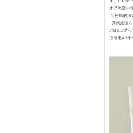
止。后用5%
水漂流至中
阴树脂的预
其预处理方
5%HCL浸
液浸泡4-8