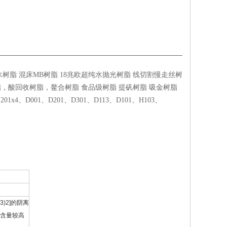
树脂 混床MB树脂 18兆欧超纯水抛光树脂 线切割慢走丝树
，酸回收树脂，鳌合树脂 食品级树脂 提矾树脂 吸金树脂
x4、D001、D201、D301、D113、D101、H103、
3)2]
的阴离
含量较高