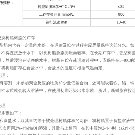
考指标：
转型膨胀率
(OHˉ-CLˉ)%
≤25
工作交换容量
mmol/L
900
运行流速
m/h
10-40
交换树脂树脂的贮存：
脂肪内含有一定量的水份，在运输及贮存过程中应尽量保持这部分水。如贮
，不得直接放于水中，以免树脂急剧膨胀而破碎。在长期贮存中，强型树
型，然后浸泡在洁净的水中。树脂在贮存或运输过程中，应保持在5
-40
C
可将树脂贮存在食盐水中，食盐水的温度可根据气温而定。
处理：
有溶剂、未参加聚合反应的物质和少量低聚合物，还可能吸着铁、铝、铜
溶性杂质就会转入溶液中，在使用初期污染出水水质。所以，新树脂在投
处理
理步骤如下：
和食盐水，取其量约等于被处理树脂体积的两倍，将树脂置于食盐溶液中浸
其次再用2%-4%NaOH溶液，其量与上相同，在其中浸泡2-4小时（或