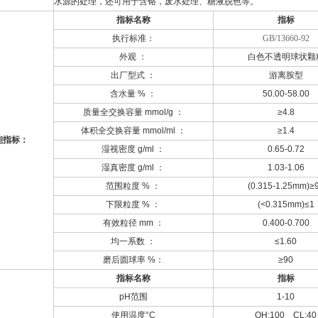
水源的处理，还可用于含铬，废水处理、糖液脱色等。
指标名称
指标
执行标准：
GB/13660-92
外观
：
白色不透明球状颗
出厂型式
：
游离胺型
含水量
%
：
50.00-58.00
质量全交换容量
mmol/g
：
≥4.8
体积全交换容量
mmol/ml
：
≥1.4
能指标：
湿视密度
g/ml
：
0.65-0.72
湿真密度
g/ml
：
1.03-1.06
范围粒度
%
：
(0.315
-1.25mm
)≥
下限粒度
%
：
(<
0.315mm
)≤1
有效粒径
mm
：
0.400-0.700
均一系数
：
≤1.60
磨后圆球率
%
：
≥90
指标名称
指标
pH
范围
1-10
使用温度
°C
OH:100 CL:40