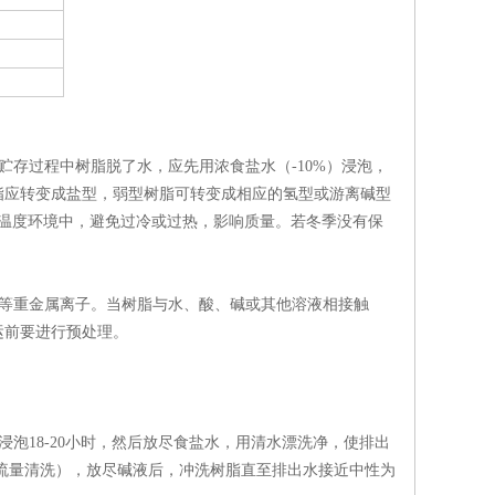
存过程中树脂脱了水，应先用浓食盐水（-10%）浸泡，
脂应转变成盐型，弱型树脂可转变成相应的氢型或游离碱型
的温度环境中，避免过冷或过热，影响质量。若冬季没有保
等重金属离子。当树脂与水、酸、碱或其他溶液相接触
运前要进行预处理。
泡18-20小时，然后放尽食盐水，用清水漂洗净，使排出
作小流量清洗），放尽碱液后，冲洗树脂直至排出水接近中性为