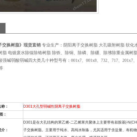
离子交换树脂》现货直销
专业生产：阴阳离子交换树脂 大孔吸附树脂 软化水
树脂 电镀废水除镍除铬树脂 除铁、除铜、除磷、除硼、除坲除重金属树脂
碱弱酸弱碱四大类几十种型号有：001x7、001x8、732、717、201x7、201
8等
名称：
D301
大孔型弱碱性阴离子交换树脂
图：
D301
是在大孔结构的苯乙烯
-
二乙烯苯共聚体上主要带有叔胺基
[-N(CH
简介：
子交换树脂。主要用于纯水、高纯水制备，尤其适用于含盐量、有机物