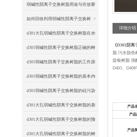
弱碱性阴离子交换树脂用途与存放要
点
如何回收利用弱碱性阴离子交换树
详细介绍
脂？
d301大孔弱碱性阴离子交换树脂在水
《D301阴
处理中的作用
d301弱碱性阴离子交换树脂正确的树
脂 污水脱色
提银树脂 强酸强
脂高度
d301弱碱性阴离子交换树脂的工作原
D403、D40
理与清洗方式
d301弱碱性阴离子交换树脂的基本内
容与技术
d301弱碱性阴离子交换树脂的硅污染
与油污染与解决
d301大孔弱碱性阴离子交换树脂的基
产品
产品
础介绍与再生方法
d301大孔弱碱性阴离子交换树脂的预
产品
处理注意事项
d301大孔弱碱性阴离子交换树脂的树