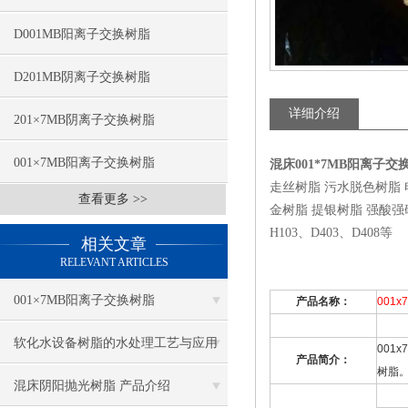
D001MB阳离子交换树脂
D201MB阴离子交换树脂
详细介绍
201×7MB阴离子交换树脂
001×7MB阳离子交换树脂
混床001*7MB阳离子
走丝树脂 污水脱色树脂
查看更多 >>
金树脂 提银树脂 强酸强碱弱
H103、D403、D408等
相关文章
RELEVANT ARTICLES
001×7MB阳离子交换树脂
产品名称：
001x
软化水设备树脂的水处理工艺与应用
001x
产品简介：
树脂
领域
混床阴阳抛光树脂 产品介绍