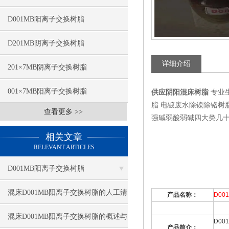
D001MB阳离子交换树脂
D201MB阴离子交换树脂
详细介绍
201×7MB阴离子交换树脂
001×7MB阳离子交换树脂
供应阴阳混床树脂
专业生
脂 电镀废水除镍除铬树
查看更多 >>
强碱弱酸弱碱四大类几十种型号有
相关文章
RELEVANT ARTICLES
D001MB阳离子交换树脂
混床D001MB阳离子交换树脂的人工清
产品名称：
D00
洗与污染原因
混床D001MB阳离子交换树脂的概述与
D00
产品简介：