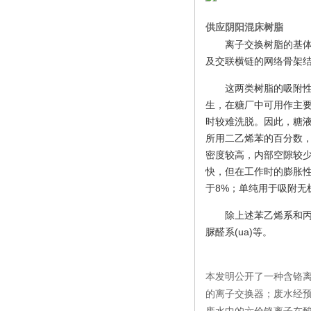
供应阴阳混床树脂
离子交换树脂的基体
及交联横链的网络骨架
这两类树脂的吸附
生，在糖厂中可用作主要
时较难洗脱。因此，糖
所用二乙烯苯的百分数
密度较高，内部空隙较
快，但在工作时的膨胀
于8%；单纯用于吸附无
除上述苯乙烯系和丙
脲醛系(ua)等。
本发明公开了一种含铬
的离子交换器；废水经