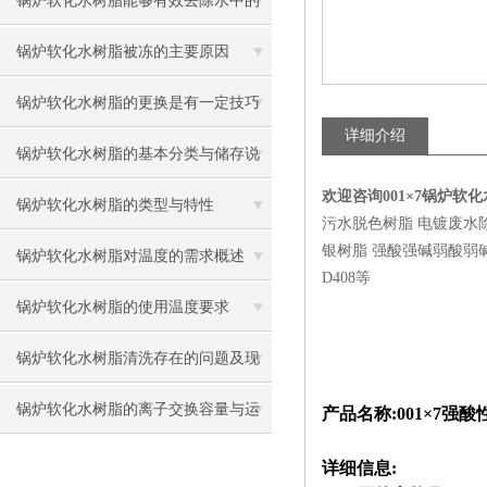
锅炉软化水树脂能够有效去除水中的
硬度离子，保护锅炉设备
锅炉软化水树脂被冻的主要原因
锅炉软化水树脂的更换是有一定技巧
详细介绍
的
锅炉软化水树脂的基本分类与储存说
欢迎咨询001×7锅炉软
明
锅炉软化水树脂的类型与特性
污水脱色树脂 电镀废水
银树脂 强酸强碱弱酸弱碱四大类
锅炉软化水树脂对温度的需求概述
D408等
锅炉软化水树脂的使用温度要求
锅炉软化水树脂清洗存在的问题及现
状解决
锅炉软化水树脂的离子交换容量与运
产品名称
:001
×
7
强酸
行
详细信息: