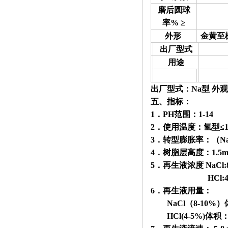
磨后圆球
率% ≥
外形
金黄至
出厂型式
用途
出厂型式：Na型 外
五、指标：
1．PH范围：1-14
2．使用温度：氢型≤
3．转型膨胀率：（Na+
4．树脂层高度：
1.5
5．再生液浓度 NaCl:8
HCl:4-5
6．再生液用量：
NaCl（8-10%）体
HCl(4-5%)体积：树