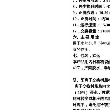
7．再生液流速： 5
-8
8．再生接触时间： 45-6
9．正洗流速： 10
-20
10．正洗时间： 约30 
11．运行流速： 15
-3
12．交换容量：≥1000m
六、主 要 用 途
用于
水的处理（包括
脏的作用。
七、包装，贮运
本产品用内衬塑料袋
40℃
，严禁脱水、曝
阴、阳离子交换树脂
离子交换树脂肪内含
（
-10%
）浸泡，再逐
脂可转变成相应的氢
环境中，避免过冷或