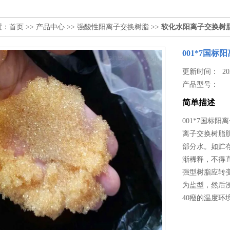
置：
首页
>>
产品中心
>>
强酸性阳离子交换树脂
>>
软化水阳离子交换树
001*7国
更新时间： 2025
产品型号：
简单描述
001*7国标
离子交换树脂
部分水。如贮存
渐稀释，不得
强型树脂应转
为盐型，然后
40癈的温度环