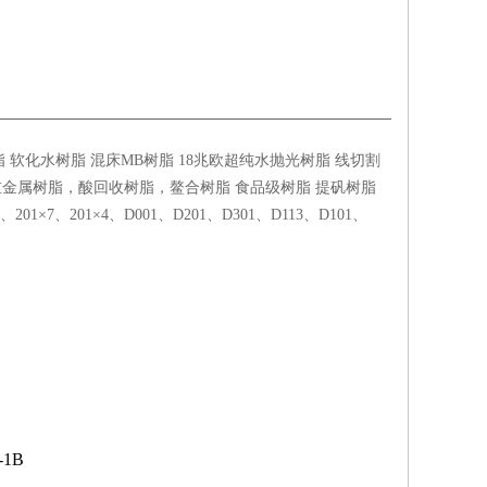
软化水树脂 混床MB树脂 18兆欧超纯水抛光树脂 线切割
重金属树脂，酸回收树脂，鳌合树脂 食品级树脂 提矾树脂
×7、201×4、D001、D201、D301、D113、D101、
-1B