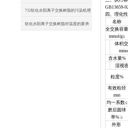
GB13659-92
规程
732软化水阳离子交换树脂的污染机理
四、理化性
名称
软化水阳离子交换树脂对温度的要求
全交换容
mmol/g≥
与溶胀性
体积
mmo
含水量%
湿视密
粒度%
有效粒径
mm
均一系数≤
磨后圆球
率% ≥
外形