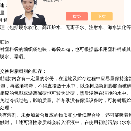
 15-30 m/h
：≥1000mol/m3
用 途
理（包括硬水软化、高压炉水、无离子水、注射水、海水淡化等
贮运
衬塑料袋的编织袋包装，每袋25kg，也可根据需求用塑料桶或
禁脱水、曝晒。
交换树脂树脂的贮存：
树脂肪内含有一定量的水份，在运输及贮存过程中应尽量保持这
）浸泡，再逐渐稀释，不得直接放于水中，以免树脂急剧膨胀而破
相应的氢型或游离碱型也可转为盐型，然后浸泡在洁净的水中。树
免过冷或过热，影响质量。若冬季没有保温设备时，可将树脂贮
处理：
含有溶剂、未参加聚合反应的物质和少量低聚合物，还可能吸着
触时，上述可溶性杂质就会转入溶液中，在使用初期污染出水水