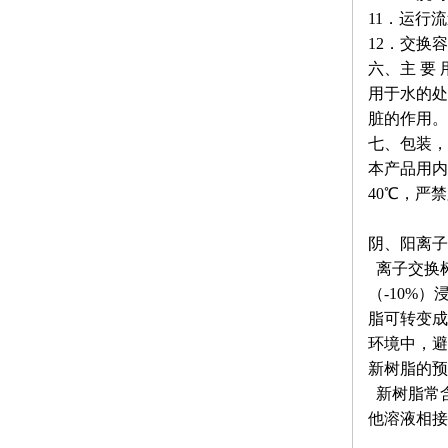
11．运行流速：
12．交换容量
六、主 要 
用于水的处
脏的作用。
七、包装，
本产品用内
40℃，严
阴、阳离子
离子交换
（-10%
脂可转变成
环境中，避
新树脂的预
新树脂常
他溶液相接