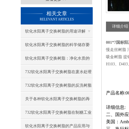
相关文章
RELEVANT ARTICLES
详细介绍
软化水阳离子交换树脂的用途详解
001*7国
软化水阳离子交换树脂的科学储存要
慢走丝树脂 
吸金树脂 提银
求
软化水阳离子交换树脂：净化水质的
H103、D40
高效工具
732软化水阳离子交换树脂在废水处理
中的应用
732软化水阳离子交换树脂的反洗树脂
产品名称:
膨胀率与工作原理
关于各种软化水阳离子交换树脂的再
详细信息:
生
732软化水阳离子交换树脂在制糖工业
二、国外应
美国：Amberl
的作用与优点
软化水阳离子交换树脂的产品应用与
三、执行标