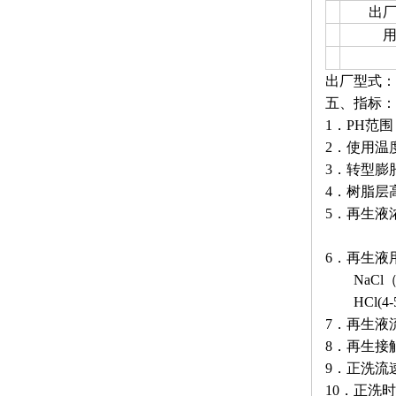
出
出厂型式：
五、指标：
1．PH范围：
2．使用温度
3．转型膨胀
4．树脂层高
5．再生液浓度
HCl
6．再生液
NaCl（8
HCl(4-5
7．再生液流速
8．再生接触时
9．正洗流速：
10．正洗时间