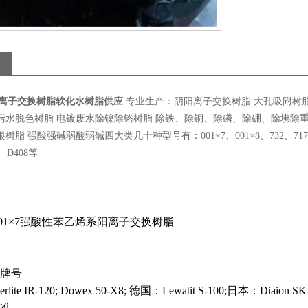
标阳离子交换树脂软化水树脂供应
专业生产：阴阳离子交换树脂 大孔吸附树脂 
污水脱色树脂 电镀废水除镍除铬树脂 除铁、除铜、除磷、除硼、除坲除
树脂 强酸强碱弱酸弱碱四大类几十种型号有：001×7、001×8、732、717、201
3、D408等
001×7强酸性苯乙烯系阳离子交换树脂
牌号
ite IR-120; Dowex 50-X8; 德国：Lewatit S-100;日本：Diaion SK
准