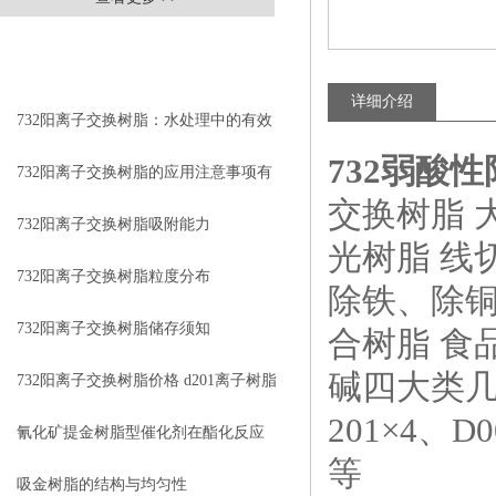
相关文章
RELEVANT ARTICLES
详细介绍
732阳离子交换树脂：水处理中的有效
732弱酸
去离子工具
732阳离子交换树脂的应用注意事项有
交换树脂 
哪些？
732阳离子交换树脂吸附能力
光树脂 线
732阳离子交换树脂粒度分布
除铁、除
732阳离子交换树脂储存须知
合树脂 食
碱四大类几十
732阳离子交换树脂价格 d201离子树脂
201×4、D
氰化矿提金树脂型催化剂在酯化反应
等
中的应用
吸金树脂的结构与均匀性