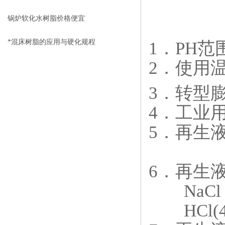
锅炉软化水树脂价格便宜
*混床树脂的应用与硬化规程
1．PH范围
2．使用温
3．转型
4．工业用
5．再生液浓
HCl
6．再生
NaCl（
HCl(4