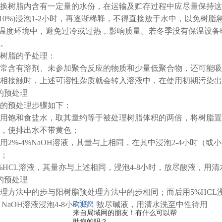
树脂内含有一定量的水份，在运输及贮存过程中应尽量保持这
-10%)浸泡1-2小时，再逐渐稀释，不得直接放于水中，以免
℃的温度环境中，避免过冷或过热，影响质量。若冬季没有保温设
。
脂的予处理：
含有溶剂、未参加聚合反应的物质和少量低聚合物，还可能吸
相接触时，上述可溶性杂质就会转入溶液中，在使用初期污染出
的预处理
预处理步骤如下：
和食盐水，取其量约等于被处理树脂体积的两倍，将树脂置于食
，使排出水不带黄色；
%-4%NaOH溶液，其量与上相同，在其中浸泡2-4小时（
；
CL溶液，其量亦与上述相同，浸泡4-8小时，放尽酸液，用清
的预处理
法中的步与阳树脂预处理方法中的步相同；而后用5%HCL浸
4% NaOH溶液浸泡4-8小时后，放尽碱液，用清水洗至中性待用
欢迎您！
来自局域网的朋友！有什么可以帮
助您的吗？