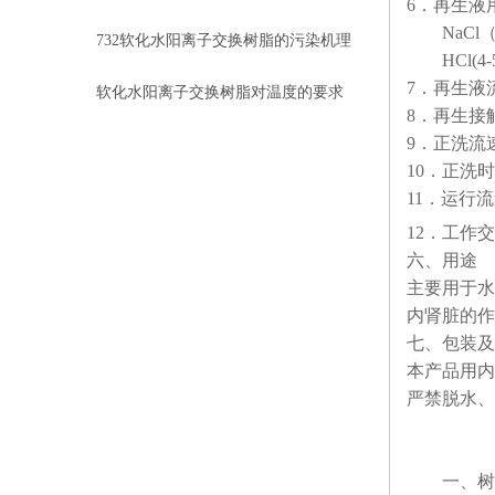
6．再生液
NaCl（8
规程
732软化水阳离子交换树脂的污染机理
HCl(4-
7．再生液流速
软化水阳离子交换树脂对温度的要求
8．再生接触时
与溶胀性
9．正洗流速：
10．正洗时间
11．运行流速：
12．工作交换
六、用途
主要用于水
内肾脏的作
七、包装及
本产品用内
严禁脱水、
一、树脂