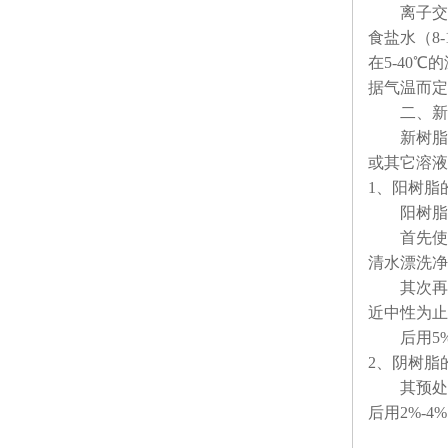
离子交换
食盐水（8
在5-40
据气温而定
二、新树
新树脂常
或其它溶液
1、阳树脂
阳树脂的
首先使用饱
清水漂洗净
其次再用2
近中性为止
后用5%H
2、阴树脂
其预处理方
后用2%-