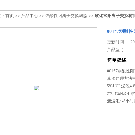
置：
首页
>>
产品中心
>>
强酸性阳离子交换树脂
>>
软化水阳离子交换树
001*7弱
更新时间： 2025
产品型号：
简单描述
001*7弱酸
其预处理方法
5%HCL浸泡
2%-4%NaOH
液浸泡4-8小