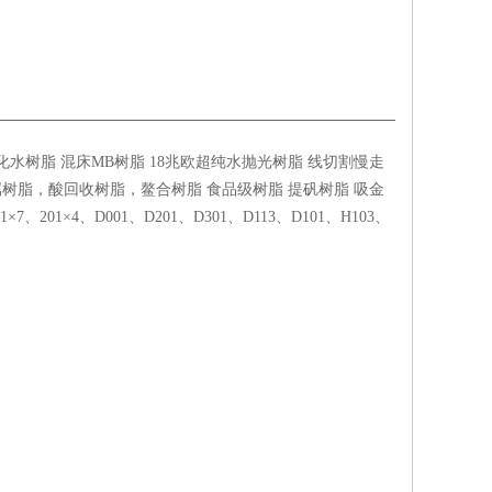
水树脂 混床MB树脂 18兆欧超纯水抛光树脂 线切割慢走
树脂，酸回收树脂，鳌合树脂 食品级树脂 提矾树脂 吸金
201×4、D001、D201、D301、D113、D101、H103、