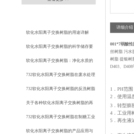
相关文章
RELEVANT ARTICLES
详细介绍
软化水阳离子交换树脂的用途详解
001*7弱
软化水阳离子交换树脂的科学储存要
丝树脂 污水
树脂 提银树脂
求
软化水阳离子交换树脂：净化水质的
D403、D40
高效工具
732软化水阳离子交换树脂在废水处理
中的应用
732软化水阳离子交换树脂的反洗树脂
1．PH范围：
2．使用温度
膨胀率与工作原理
关于各种软化水阳离子交换树脂的再
3．转型膨
4．工业用
生
732软化水阳离子交换树脂在制糖工业
5．再生液浓度
HCl
的作用与优点
软化水阳离子交换树脂的产品应用与