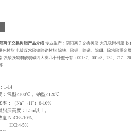
酸性阳离子交换树脂产品介绍
专业生产：阴阳离子交换树脂 大孔吸附树脂 软化
脱色树脂 电镀废水除镍除铬树脂 除铁、除铜、除磷、除硼、除坲除重金属
 强酸强碱弱酸弱碱四大类几十种型号有：001×7、001×8、732、717、201×7、
8等
1-14
：氢型≤100℃， 钠型≤120℃，
+
+
胀率：（Na
→H
）8-10%
树脂层高度：1.5m以上。
 NaCl:8-10%,
:4-5%