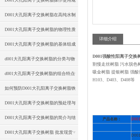
D001大孔阳离子交换树脂操作使用规
程
D001大孔阳离子交换树脂在高纯水制
备中的用途
D001大孔阳离子交换树脂的物理性质
详细介绍
D001大孔阳离子交换树脂的基体组成
D001强酸性阳离子交
与转型
d001大孔阳离子交换树脂的分类与物
割慢走丝树脂 污水脱色
吸金树脂 提银树脂 强酸强碱
理结构
d001大孔阳离子交换树脂的组合特点
H103、D403、D408等
与应用条件
如何预防D001大孔阳离子交换树脂铁
中毒？
D001大孔阳离子交换树脂的预处理与
硬化工艺
D001大孔阳离子交换树脂的简介与结
产品名称：
D00
构类型
D001大孔阳离子交换树脂 批发现货
D00