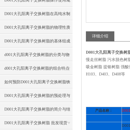
D001大孔阳离子交换树脂操作使用规
程
D001大孔阳离子交换树脂在高纯水制
备中的用途
D001大孔阳离子交换树脂的物理性质
详细介绍
D001大孔阳离子交换树脂的基体组成
D001大孔阳离子交换
与转型
d001大孔阳离子交换树脂的分类与物
慢走丝树脂 污水脱色树
吸金树脂 提银树脂 强酸强碱
理结构
d001大孔阳离子交换树脂的组合特点
H103、D403、D408等
与应用条件
如何预防D001大孔阳离子交换树脂铁
中毒？
D001大孔阳离子交换树脂的预处理与
硬化工艺
D001大孔阳离子交换树脂的简介与结
产品名称：
D00
构类型
D001大孔阳离子交换树脂 批发现货
D00