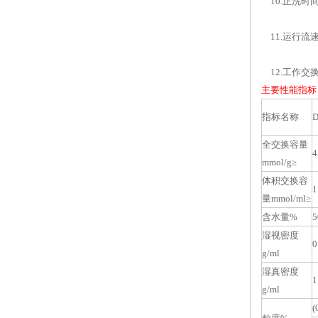
10.正洗时间：
11.运行流速：
12.工作交换容
主要性能指标
指标名称
D
全交换容量
4
mmol/g≥
体积交换容
1
量mmol/ml≥
含水量%
5
湿视密度
0
g/ml
湿真密度
1
g/ml
(