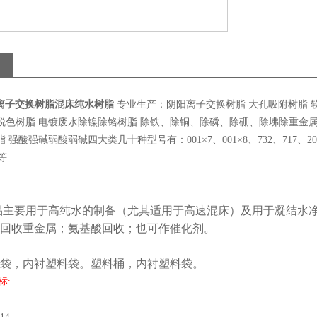
阳离子交换树脂混床纯水树脂
专业生产：阴阳离子交换树脂 大孔吸附树脂 软
脱色树脂 电镀废水除镍除铬树脂 除铁、除铜、除磷、除硼、除坲除重金属
 强酸强碱弱酸弱碱四大类几十种型号有：001×7、001×8、732、717、201×7、
8等
品主要用于高纯水的制备（尤其适用于高速混床）及用于凝结水净化
回收重金属；氨基酸回收；也可作催化剂。
袋，内衬塑料袋。塑料桶，内衬塑料袋。
标:
14