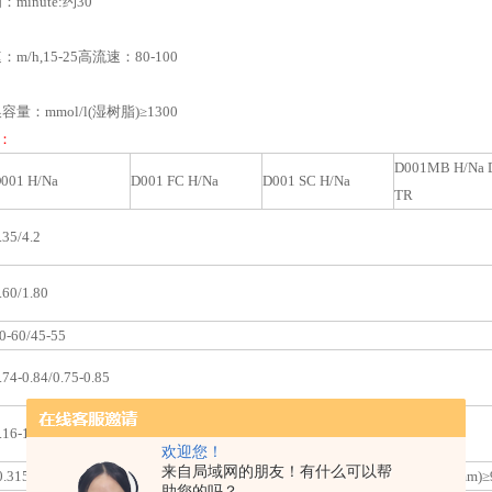
minute:约30
m/h,15-25高流速：80-100
量：mmol/l(湿树脂)≥1300
：
D001MB H/Na 
001 H/Na
D001 FC H/Na
D001 SC H/Na
TR
.35/4.2
.60/1.80
0-60/45-55
.74-0.84/0.75-0.85
.16-1.24/1.25-1.28
欢迎您！
来自局域网的朋友！有什么可以帮
0.315-1.25mm)≥95
(0.45-1.25mm)≥95
(0.63-1.25mm)≥95
(0.71-1.25mm)≥
助您的吗？