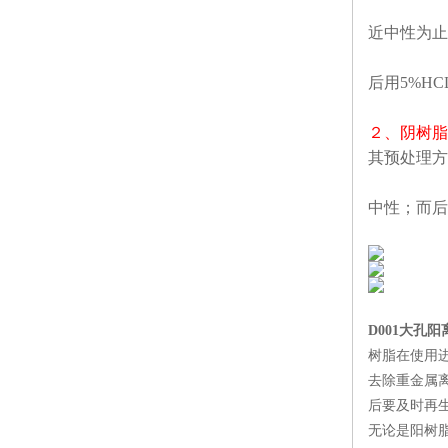
近中性为止
后用5%H
２、阴树脂
其预处理方
中性；而后
D001大孔
树脂在使用
去除重金属
后要及时再
无论是阳树