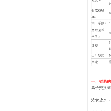
粒度%
(
有效粒径
0
mm
均一系数≤
1
磨后圆球
9
率% ≥
外观
出厂型式
N
用途
一、树脂的
离子交换树
浓食盐水（