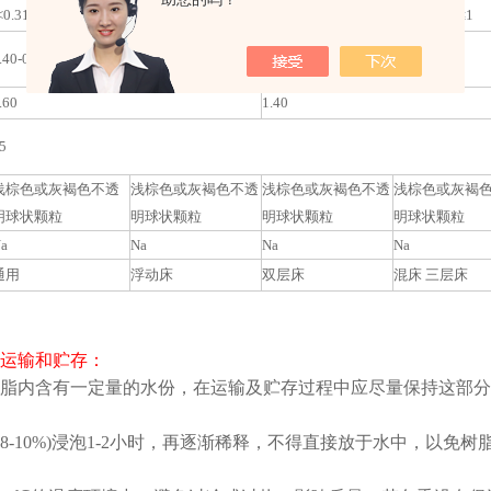
<0.315mm)≤1
(
<0.45mm)≤1
(
<0.63mm)≤1
(
<0.71mm)≤1
.40-0.70
0.50- 0.75
0.65-0.90
.60
1.40
5
浅棕色或灰褐色不透
浅棕色或灰褐色不透
浅棕色或灰褐色不透
浅棕色或灰褐
明球状颗粒
明球状颗粒
明球状颗粒
明球状颗粒
a
Na
Na
Na
通用
浮动床
双层床
混床 三层床
运输和贮存：
脂内含有一定量的水份，在运输及贮存过程中应尽量保持这部分
8-10%)浸泡1-2小时，再逐渐稀释，不得直接放于水中，以