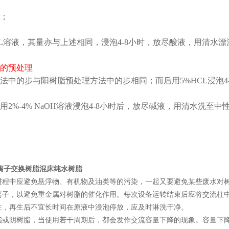
；
CL溶液，其量亦与上述相同，浸泡4-8小时，放尽酸液，用清水
的预处理
法中的步与阳树脂预处理方法中的步相同；而后用5%HCL浸泡4
用2%-4% NaOH溶液浸泡4-8小时后，放尽碱液，用清水洗至中
阳离子交换树脂混床纯水树脂
进程中应避免悬浮物、有机物及油类等的污染，一起又要避免某些废水对
离子，以避免重金属对树脂的催化作用。每次设备运转结束后应将交流柱
生，再生后不宜长时间在原液中浸泡停放，应及时淋洗干净。
脂或阴树脂，当使用若干周期后，都会发作交流容量下降的现象。容量下降