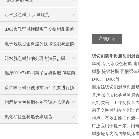
*混床树脂供应
污水脱色树脂 大量现货
d301大孔弱碱性阴离子交换树脂采购
详细介绍
电子垃圾提金树脂的技术说明与正确
线切割阴阳树脂阴阳混
清洗流程
污水脱色树脂的处理方法及步骤
丝树脂 污水脱色树脂 
树脂 提银树脂 强酸强碱弱酸弱
混床001x7MB阳离子交换树脂 供应商
D403、D408等
慢走丝线切割混床树脂
黄金吸附树脂使用前为什么要进行预
并按照特定化学当量混
处理
指示剂变色树脂在冬季该怎么保存？
制纯度高、工作交换量
离子交换树脂在切割过程
氰化矿提金树脂长期现货
特点，有效去除工作液
广泛应用于夏米尔、阿
树脂是专为线切割机床水