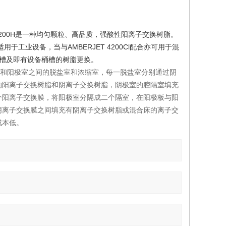
 1200H是一种均匀颗粒、高品质，强酸性阳离子交换树脂。
用于工业设备，当与AMBERJET 4200Cl配合亦可用于混
的桶槽及即有设备桶槽的树脂更换。
室和阳极室之间的脱盐室和浓缩室，每一脱盐室分别通过阴
的阳离子交换树脂和阴离子交换树脂，阴极室的腔隔室填充
个阳离子交换膜，将阳极室分隔成二个隔室，在阳极板与阳
阴离子交换膜之间填充有阴离子交换树脂或混合床的离子交
成本低。