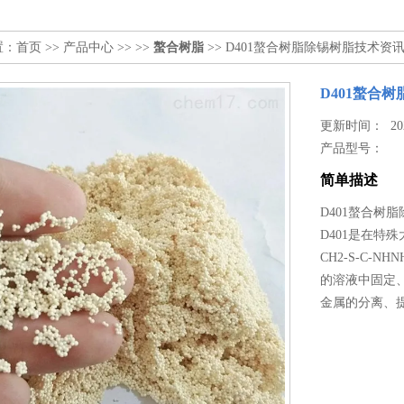
置：
首页
>>
产品中心
>> >>
螯合树脂
>> D401螯合树脂除锡树脂技术资
D401螯合
更新时间： 2025
产品型号：
简单描述
D401螯合树
D401是在特
CH2-S-C
的溶液中固定
金属的分离、