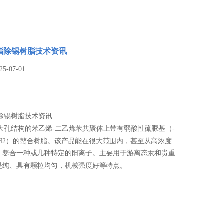
讯
树脂除锡树脂技术资讯
-07-01
脂除锡树脂技术资讯
殊大孔结构的苯乙烯-二乙烯苯共聚体上带有弱酸性硫脲基（-
-NHNH2）的螯合树脂。该产品能在很大范围内，甚至从高浓度
、鏊合一种或几种特定的阳离子。主要用于游离态汞和贵重
提纯、具有颗粒均匀，机械强度好等特点。