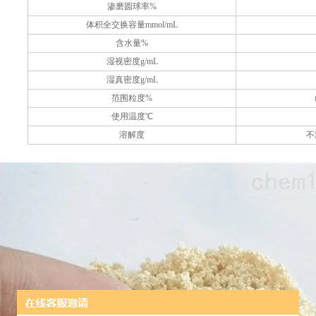
渗磨圆球率%
体积全交换容量mmol/mL
含水量%
湿视密度g/mL
湿真密度g/mL
范围粒度%
（
使用温度℃
溶解度
不