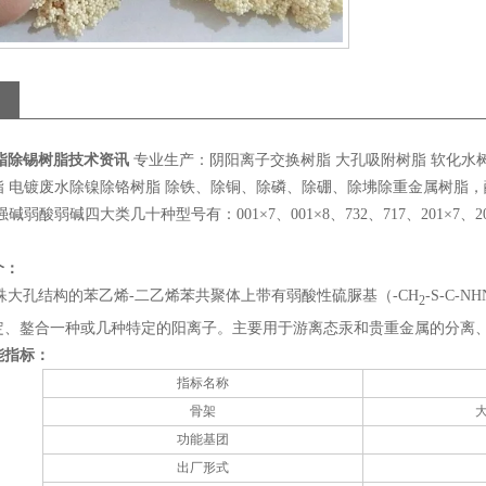
树脂除锡树脂技术资讯
专业生产：阴阳离子交换树脂 大孔吸附树脂 软化水树
 电镀废水除镍除铬树脂 除铁、除铜、除磷、除硼、除坲除重金属树脂，酸
弱酸弱碱四大类几十种型号有：001×7、001×8、732、717、201×7、201×4
介：
特殊大孔结构的苯乙烯-二乙烯苯共聚体上带有弱酸性硫脲基（-CH
-S-C-NH
2
定、鏊合一种或几种特定的阳离子。主要用于游离态汞和贵重金属的分离
能指标：
指标名称
骨架
功能基团
出厂形式