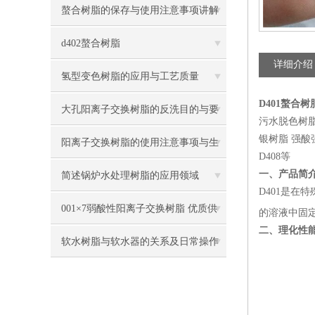
螯合树脂的保存与使用注意事项讲解
d402螯合树脂
详细介绍
氢型变色树脂的应用与工艺质量
D401螯合
大孔阳离子交换树脂的反洗目的与要
污水脱色树脂
银树脂 强酸强碱
点
阳离子交换树脂的使用注意事项与生
D408等
产过程
一、产品简
简述锅炉水处理树脂的应用领域
D401是在
001×7弱酸性阳离子交换树脂 优质供
的溶液中固
二、理化性
货
软水树脂与软水器的关系及日常操作