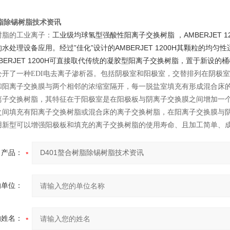
树脂除锡树脂技术资讯
工业级均球氢型强酸性阳离子交换树脂 ，AMBERJET
树脂的工业离子：
水处理设备应用。经过”佳化”设计的AMBERJET 1200H其颗粒的均匀性适
BERJET 1200H可直接取代传统的凝胶型阳离子交换树脂，置于新设
公开了一种EDI电去离子渗析器。包括阴极室和阳极室，交替排列在阴极
和阳离子交换膜与两个相邻的浓缩室隔开，每一脱盐室填充有形成混合床
离子交换树脂，其特征在于阳极室是在阳极板与阴离子交换膜之间增加一
之间填充有阳离子交换树脂或混合床的离子交换树脂，在阳离子交换膜与
用新型可以增强阳极板和填充的离子交换树脂的使用寿命、且加工简单、
产品：
的单位：
的姓名：