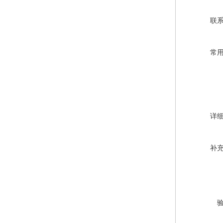
联
常
详
补