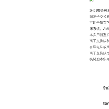
D401螯合
阳离子交换
可用于所有的
床系统。AM
本实用新型
离子交换膜
有导电珠或
离子交换膜
换树脂本实
您
您