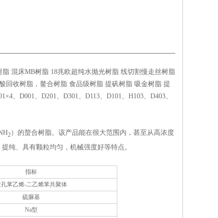
脂 混床MB树脂 18兆欧超纯水抛光树脂 线切割慢走丝树脂
回收树脂，鳌合树脂 食品级树脂 提矾树脂 吸金树脂 提
、D001、D201、D301、D113、D101、H103、D403、
NH
）的螯合树脂。该产品能在很大范围内，甚至从高浓度
2
、提纯、具有颗粒均匀，机械强度好等特点。
指标
大孔苯乙烯-二乙烯苯共聚体
硫脲基
Na型