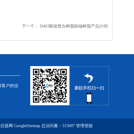
下一个：
D403吸镍螯合树脂除锡树脂产品介绍
得客户的信
工仪器网
GoogleSitemap
总访问量：515697
管理登陆