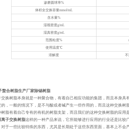
渗磨圆球率%
体积全交换容量mmol/mL
含水量%
湿视密度g/mL
湿真密度g/mL
范围粒度%
（
使用温度℃
溶解度
不
离子螯合树脂生产厂家除锡树脂
换树脂本身就是一种聚合物，有着自己相应功能的集团，而且本身具有
定的，一般的情况下，是不与酸或者碱产生一些作用的，而且这种交换树
种树脂有着自己专有的有机的树脂支架，而且我们的这种交换树脂的应用
阳离子交换树脂
这样的一种产品来说，它所能够进行应用的行业还是比较
，对于一些比较特殊的东西，尤其是长期处于这些东西里面，基本上不会