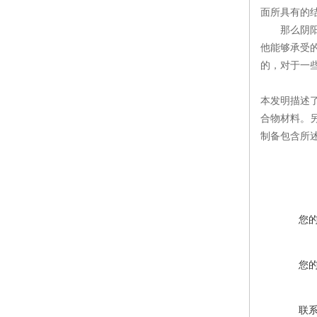
面所具有的
那么阴阳离
他能够承受的
的，对于一
本发明描述
合物材料。
制备包含所
您
您
联