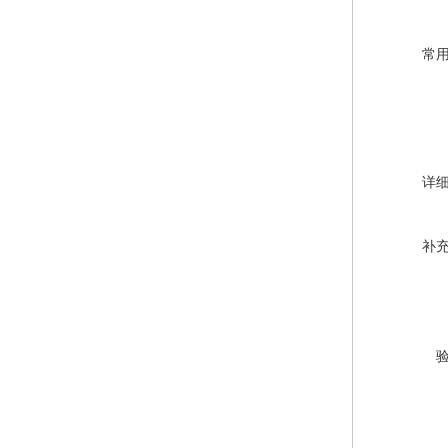
常
详
补