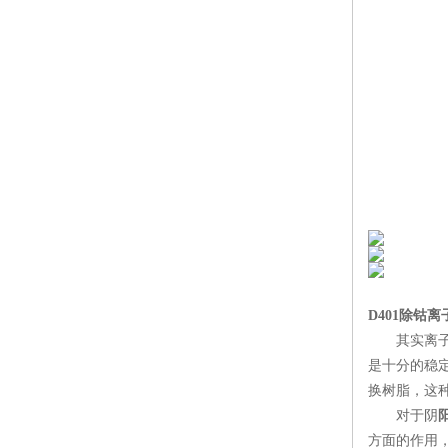
D401除钴
其实离子交
是十分的稳
换树脂，这
对于阴
方面的作用