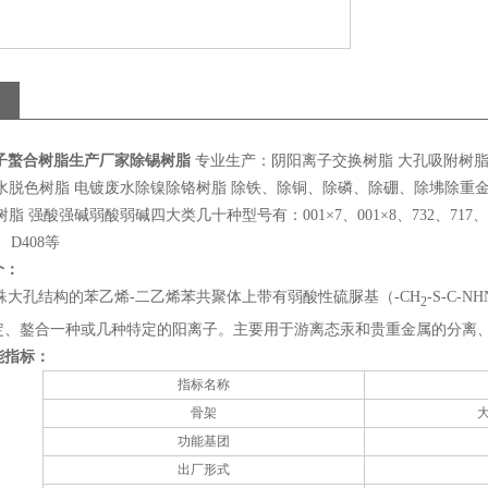
离子螯合树脂生产厂家除锡树脂
专业生产：阴阳离子交换树脂 大孔吸附树脂 
水脱色树脂 电镀废水除镍除铬树脂 除铁、除铜、除磷、除硼、除坲除重金
脂 强酸强碱弱酸弱碱四大类几十种型号有：001×7、001×8、732、717、201×7
3、D408等
介：
特殊大孔结构的苯乙烯-二乙烯苯共聚体上带有弱酸性硫脲基（-CH
-S-C-NH
2
定、鏊合一种或几种特定的阳离子。主要用于游离态汞和贵重金属的分离
能指标：
指标名称
骨架
功能基团
出厂形式