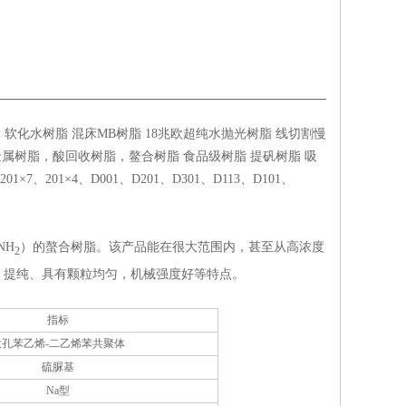
软化水树脂 混床MB树脂 18兆欧超纯水抛光树脂 线切割慢
属树脂，酸回收树脂，鳌合树脂 食品级树脂 提矾树脂 吸
、201×4、D001、D201、D301、D113、D101、
NH
）的螯合树脂。该产品能在很大范围内，甚至从高浓度
2
、提纯、具有颗粒均匀，机械强度好等特点。
指标
大孔苯乙烯-二乙烯苯共聚体
硫脲基
Na型