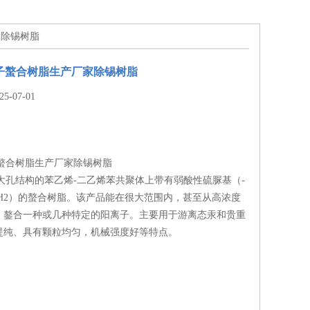
家除锡树脂
离子螯合树脂生产厂家除锡树脂
-07-01
子螯合树脂生产厂家除锡树脂
殊大孔结构的苯乙烯-二乙烯苯共聚体上带有弱酸性硫脲基（-
-NHNH2）的螯合树脂。该产品能在很大范围内，甚至从高浓度
、鏊合一种或几种特定的阳离子。主要用于游离态汞和贵重
提纯、具有颗粒均匀，机械强度好等特点。