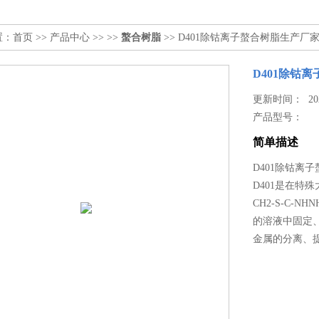
置：
首页
>>
产品中心
>> >>
螯合树脂
>> D401除钴离子螯合树脂生产厂
D401除钴
更新时间： 2025
产品型号：
简单描述
D401除钴离
D401是在特
CH2-S-C
的溶液中固定
金属的分离、