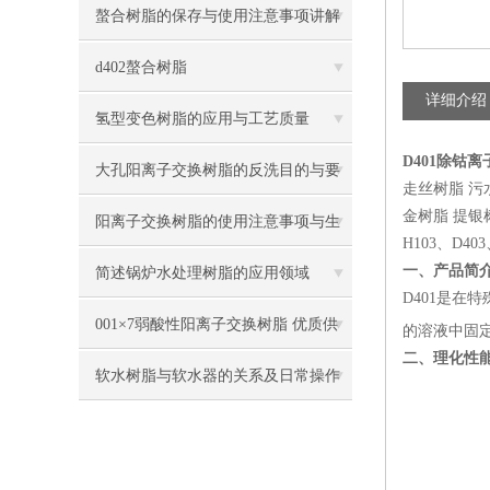
螯合树脂的保存与使用注意事项讲解
d402螯合树脂
详细介绍
氢型变色树脂的应用与工艺质量
D401除钴
大孔阳离子交换树脂的反洗目的与要
走丝树脂 污
金树脂 提银树
点
阳离子交换树脂的使用注意事项与生
H103、D40
产过程
一、产品简
简述锅炉水处理树脂的应用领域
D401是在
001×7弱酸性阳离子交换树脂 优质供
的溶液中固
二、理化性
货
软水树脂与软水器的关系及日常操作