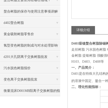
螯合树脂主要应用在哪些领域？
螯合树脂的保存与使用注意事项讲解
d402螯合树脂
详细介绍
黄金吸附树脂零售价
D401吸镍螯合树脂除
氢型变色树脂的制成与对水处理影响
走丝树脂 污水脱色树脂
金树脂 提银树脂 强酸强碱弱
d201大孔阴离子交换树脂批发
H103、D403、D408等
一、产品简介：
污水脱色树脂报价
D401是在特殊大孔结构
变色离子交换树脂批发
的溶液中固定、鏊合一
二、理化性能指标：
衡量混床D001MB阳离子交换树脂的指
标