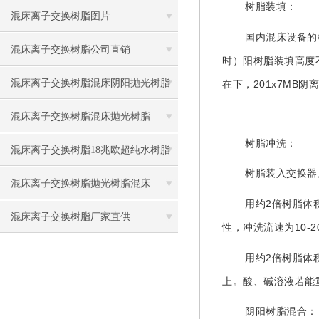
树脂装填：
水和去除水中的杂质
混床离子交换树脂图片
国内混床设备的
混床离子交换树脂公司直销
时）阳树脂装填高度
混床离子交换树脂混床阴阳抛光树脂
201x7MB
在下，
阴
混床离子交换树脂混床抛光树脂
树脂冲洗：
混床离子交换树脂18兆欧超纯水树脂
树脂装入交换器
混床离子交换树脂抛光树脂混床
2
用约
倍树脂体
混床离子交换树脂厂家直供
10
-
性，冲洗流速为
2
用约
倍树脂体
上。酸、碱溶液若能
阴阳树脂混合：