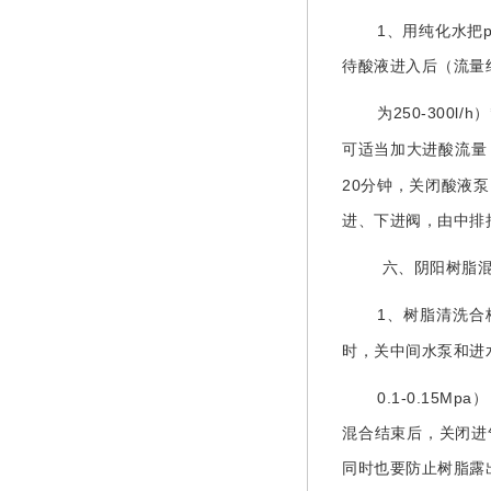
1
、用纯化水把
待酸液进入后（流量
250
-300l
/h
为
）
可适当加大进酸流量
20
分钟，关闭酸液泵
进、下进阀，由中排
六、阴阳树脂
1
、树脂清洗合
时，关中间水泵和进
0.1-0.15Mpa
）
混合结束后，关闭进
同时也要防止树脂露