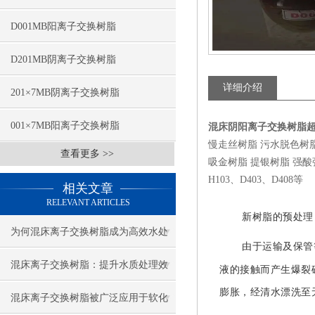
D001MB阳离子交换树脂
D201MB阴离子交换树脂
详细介绍
201×7MB阴离子交换树脂
001×7MB阳离子交换树脂
混床阴阳离子交换树脂
慢走丝树脂 污水脱色树
查看更多 >>
吸金树脂 提银树脂 强酸强碱
H103、D403、D408等
相关文章
RELEVANT ARTICLES
新树脂的预处理
为何混床离子交换树脂成为高效水处
由于运输及保管
理的首选？
混床离子交换树脂：提升水质处理效
液的接触而产生爆裂
膨胀，经清水漂洗至
果的重要工具
混床离子交换树脂被广泛应用于软化