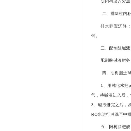
阴阳树脂的分层
二、排除柱内
排水静置沉降
钟。
三、配制酸碱液
配制酸碱液时务
四、阴树脂进
1
、用纯化水把
气，待碱液进入后，
3
、碱液进完之后，
RO
水进行冲洗至中
五、阳树脂进酸