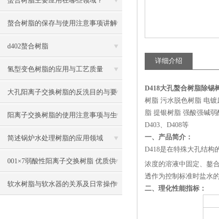
螯合树脂主要应用在哪些领域？
螯合树脂的保存与使用注意事项讲解
d402螯合树脂
详细介绍
氢型变色树脂的应用与工艺质量
D418大孔螯合树脂除锡
大孔阳离子交换树脂的反洗目的与要
树脂 污水脱色树脂 电
脂 提银树脂 强酸强碱弱酸弱碱
点
阳离子交换树脂的使用注意事项与生
D403、D408等
产过程
一、产品简介：
简述锅炉水处理树脂的应用领域
D418是在特殊大孔结构
001×7弱酸性阳离子交换树脂 优质供
浓度的溶液中固定、鏊
透作为控制标准时盐水
货
软水树脂与软水器的关系及日常操作
二、理化性能指标：