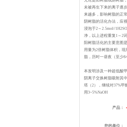
无论是阳树脂或阴树脂
未被再生下来的离子逐步累
来越多，影响树脂的正
阴树脂的活化办法，应
浸泡于2～2.5mol//
净，以上进程重复1～2词
阳树脂活化的主要意图是
用量为2倍树脂体积，现用
脂，历时一昼夜（至少8
本发明涉及一种超低酸甲
阴离子交换树脂吸附其中
塔（2），继续对37%
用3~5%NaOH
产品：
您的单位：