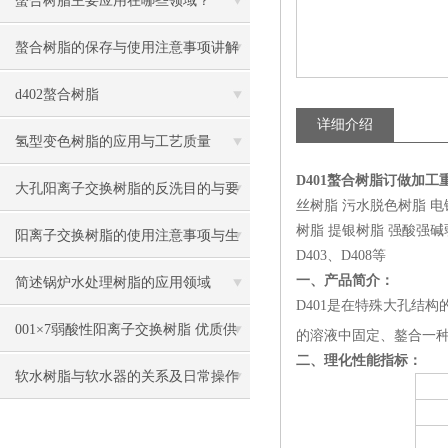
螯合树脂主要应用在哪些领域？
螯合树脂的保存与使用注意事项讲解
d402螯合树脂
详细介绍
氢型变色树脂的应用与工艺质量
D401螯合树脂订做加
大孔阳离子交换树脂的反洗目的与要
丝树脂 污水脱色树脂 
树脂 提银树脂 强酸强碱弱酸弱
点
阳离子交换树脂的使用注意事项与生
D403、D408等
产过程
一、产品简介：
简述锅炉水处理树脂的应用领域
D401是在特殊大孔结构
001×7弱酸性阳离子交换树脂 优质供
的溶液中固定、鏊合一
二、理化性能指标：
货
软水树脂与软水器的关系及日常操作