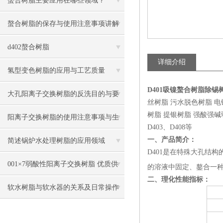
螯合树脂主要应用在哪些领域？
螯合树脂的保存与使用注意事项讲解
d402螯合树脂
详细介绍
氢型变色树脂的应用与工艺质量
D401吸镍螯合树脂除
大孔阳离子交换树脂的反洗目的与要
丝树脂 污水脱色树脂 
树脂 提银树脂 强酸强碱弱酸弱
点
阳离子交换树脂的使用注意事项与生
D403、D408等
产过程
一、产品简介：
简述锅炉水处理树脂的应用领域
D401是在特殊大孔结构
001×7弱酸性阳离子交换树脂 优质供
的溶液中固定、鏊合一
二、理化性能指标：
货
软水树脂与软水器的关系及日常操作