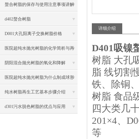
螯合树脂的保存与使用注意事项讲解
d402螯合树脂
详细介绍
D001大孔阳离子交换树脂价格
D401吸
医院超纯水抛光树脂的化学简析与再
树脂 大孔
生条件
阴阳混合抛光树脂的氧化和降解
脂 线切割
医院超纯水抛光树脂为什么制成球形
铁、除铜
纯水树脂再生工艺基本步骤介绍
树脂 食品
四大类几十种
d301污水脱色树脂的优点与应用
201×4、D
等