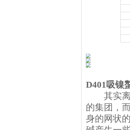
D401吸
其实离子
的集团，
身的网状
碱产生一