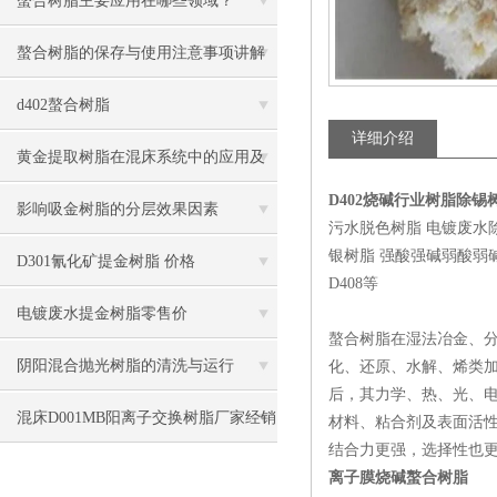
螯合树脂主要应用在哪些领域？
螯合树脂的保存与使用注意事项讲解
d402螯合树脂
详细介绍
黄金提取树脂在混床系统中的应用及
D402烧碱行业树脂除锡
操作说明
影响吸金树脂的分层效果因素
污水脱色树脂 电镀废水
银树脂 强酸强碱弱酸弱碱四大类
D301氰化矿提金树脂 价格
D408等
电镀废水提金树脂零售价
螯合树脂在湿法冶金、
阴阳混合抛光树脂的清洗与运行
化、还原、水解、烯类
后，其力学、热、光、电
混床D001MB阳离子交换树脂厂家经销
材料、粘合剂及表面活
结合力更强，选择性也
离子膜烧碱螯合树脂