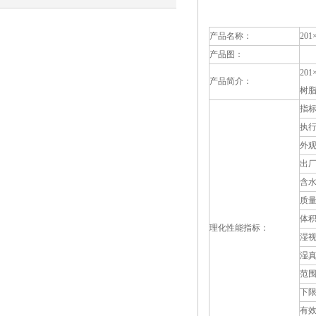
与防止措施
产品名称：
20
产品图：
20
产品简介：
树
指
执
外观
出厂
含水
质量
体积
理化性能指标：
湿视
湿真
范围
下限
有效