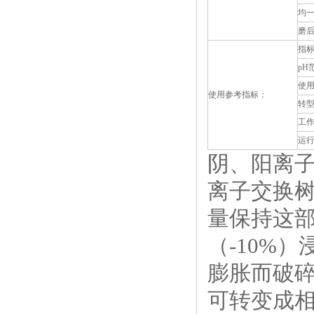
均一
磨后
指
pH
使用
使用参考指标：
转型
工作
运行
阴、阳离
离子交换
量保持这
（-10%
膨胀而破
可转变成