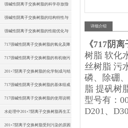
强碱性阴离子交换树脂的科学存放指
南
强碱性阴离子交换树脂的结构特性与
详细介绍
应用
强碱性阴离子交换树脂的性能优化与
《717阴
再生技术
717强碱性阴离子交换树脂的氧化及降
树脂 软化
解技术说明
717强碱性阴离子交换树脂的有机物污
丝树脂 污
染预防与工艺分析
201×7阴离子交换树脂的化学制成与结
磷、除硼、
构
717强碱性阴离子交换树脂的基体组成
脂 提矾树
型号有：001
与转型
717强碱性阴离子交换树脂的使用说明
D201、D3
与离子交换容量
水处理中201×7阴离子交换树脂再生工
艺处理
201×7阴离子交换树脂受到污染的原因