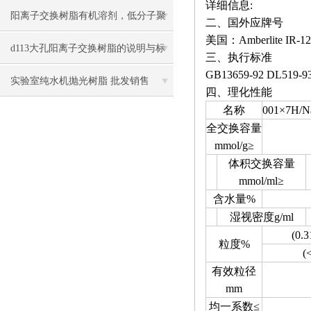
详细信息:
的各项技术指标
阳离子交换树脂有机溶剂，低分子聚
二、国外应牌号
美国：Amberlite IR-12
合物及有机杂质的去除
d113大孔阳离子交换树脂的说明与标
三、执行标准
GB13659-92 DL519-93
准工作流程
实验室纯水机抛光树脂 批发销售
四、理化性能
名称
001×7
全交换容量
mmol/g≥
体积交换容量
mmol/ml≥
含水量%
湿视密度g/ml
(0.
粒度%
(
有效粒径
mm
均一系数≤