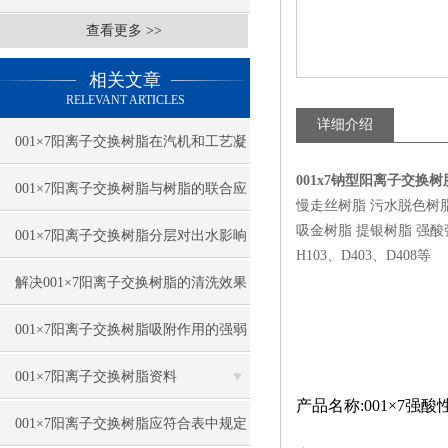
查看更多 >>
相关文章
RELEVANT ARTICLES
详细介绍
001×7阳离子交换树脂在汽机和工艺凝
001x7钠型阳离子交换
结水精处理中的应用
001×7阳离子交换树脂与树脂的联合应
慢走丝树脂 污水脱色树
吸金树脂 提银树脂 强酸强碱
用
001×7阳离子交换树脂分层对出水影响
H103、D403、D408等
与因素
解决001×7阳离子交换树脂的清洗效果
不好的问题
001×7阳离子交换树脂吸附作用的强弱
程度
001×7阳离子交换树脂资料
产品名称:001×7
001×7阳离子交换树脂应符合表中规定