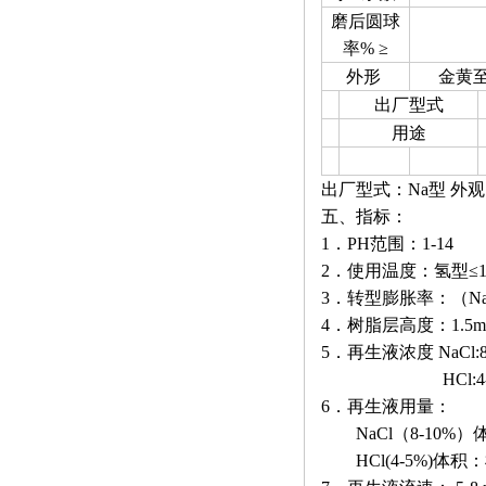
磨后圆球
率% ≥
外形
金黄
出厂型式
用途
出厂型式：Na型 外
五、指标：
1．PH范围：1-14
2．使用温度：氢型≤10
3．转型膨胀率：（Na+
4．树脂层高度：1.5
5．再生液浓度 NaCl:8-
HCl:4-5
6．再生液用量：
NaCl（8-10%）体积
HCl(4-5%)体积：树