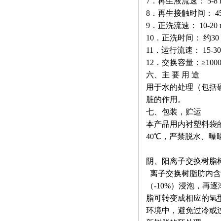
7．再生液流速： 5-8 m
8．再生接触时间： 45-6
9．正洗流速： 10-20 
10．正洗时间： 约30 
11．运行流速： 15-30 
12．交换容量：≥1000m
六、主 要 用 途
用于水的处理（包括
脏的作用。
七、包装，贮运
本产品用内衬塑料袋的
40℃，严禁脱水、曝
阴、阳离子交换树脂
离子交换树脂肪内含
（-10%）浸泡，
脂可转变成相应的氢
环境中，避免过冷或