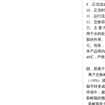
9．正洗流速：
10．正洗时间
11．运行流速：
12．交换容量
六、主 要 
用于水的处
脏的作用。
七、包装，
本产品用内
40℃，严
阴、阳离子
离子交换
（-10%
脂可转变成
环境中，避
新树脂的预
新树脂常