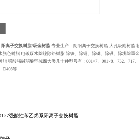
32）阳离子交换树脂/吸金树脂
专业生产：阴阳离子交换树脂 大孔吸附树脂 软
水脱色树脂 电镀废水除镍除铬树脂 除铁、除铜、除磷、除硼、除坲除重金
脂 强酸强碱弱酸弱碱四大类几十种型号有：001×7、001×8、732、717、201×7
3、D408等
001×7强酸性苯乙烯系阳离子交换树脂
牌号