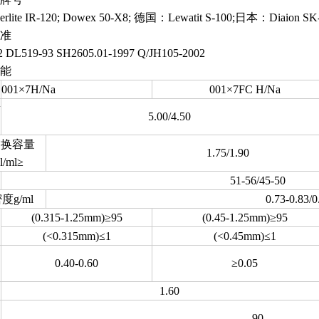
ite IR-120; Dowex 50-X8; 德国：Lewatit S-100;日本：Diaion SK
准
 DL519-93 SH2605.01-1997 Q/JH105-2002
能
001×7H/Na
001×7FC H/Na
量
5.00/4.50
交换容量
1.75/1.90
l/ml≥
51-56/45-50
度g/ml
0.73-0.83/0
(0.315-1.25mm)≥95
(0.45-1.25mm)≥95
(<0.315mm)≤1
(<0.45mm)≤1
0.40-0.60
≥0.05
1.60
90