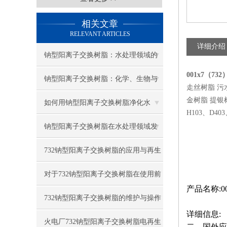
相关文章
RELEVANT ARTICLES
详细介绍
钠型阳离子交换树脂：水处理领域的
001x7（7
关键材料
钠型阳离子交换树脂：化学、生物与
走丝树脂 污
金树脂 提银树
环境领域的提纯分离利器
如何用钠型阳离子交换树脂净化水
H103、D40
质？
钠型阳离子交换树脂在水处理领域发
挥着重要作用
732钠型阳离子交换树脂的应用与再生
方法
对于732钠型阳离子交换树脂在使用前
产品名称:
应定期进行保养
732钠型阳离子交换树脂的维护与操作
详细信息:
过程
火电厂732钠型阳离子交换树脂电再生
二、国外应