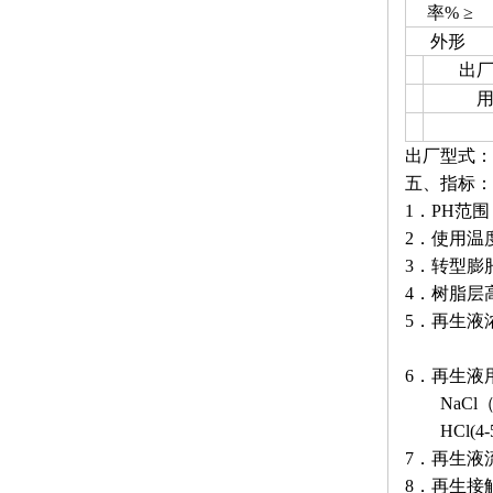
率% ≥
外形
出
出厂型式：
五、指标：
1．PH范围：
2．使用温度
3．转型膨胀
4．树脂层高
5．再生液浓度
HCl
6．再生液
NaCl（8
HCl(4-5
7．再生液流速
8．再生接触时