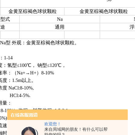
金黄至棕褐色球状颗粒
金黄至棕褐色球状颗粒
厂型式
Na
用途
通用
浮
Na型 外观：金黄至棕褐色球状颗粒。
1-14
：氢型≤100℃， 钠型≤120℃，
率：（Na+→H+）8-10%
度：1.5m以上。
 NaCl:8-10%,
:4-5%.
用量：
-10%）体积：树脂体积=1.5-2:1.
%)体积：树脂体积=2-3:1.
欢迎您！
： 5-8 m/h.
来自局域网的朋友！有什么可以帮
间： 45-60 min.
助您的吗？