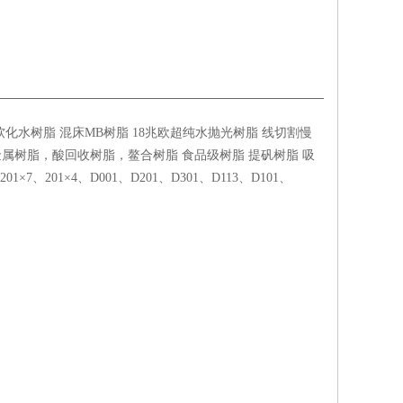
化水树脂 混床MB树脂 18兆欧超纯水抛光树脂 线切割慢
属树脂，酸回收树脂，鳌合树脂 食品级树脂 提矾树脂 吸
、201×4、D001、D201、D301、D113、D101、