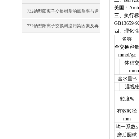
美国：Amberl
可行性探讨
732钠型阳离子交换树脂的膨胀率与运
三、执行标
GB13659-92
行周期
732钠型阳离子交换树脂污染因素及再
四、理化性
名称
生工艺阐述
全交换容
mmol/g≥
体积
mmo
含水量%
湿视密
粒度%
有效粒径
mm
均一系数≤
磨后圆球