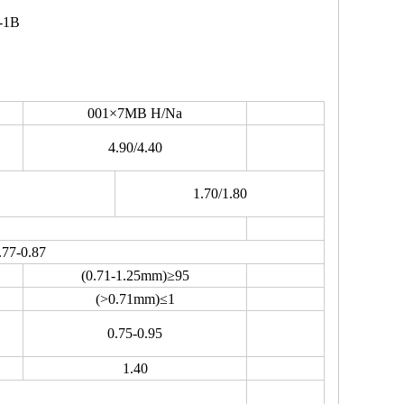
-1B
001×7MB H/Na
4.90/4.40
1.70/1.80
.77-0.87
(0.71-1.25mm)≥95
(>0.71mm)≤1
0.75-0.95
1.40