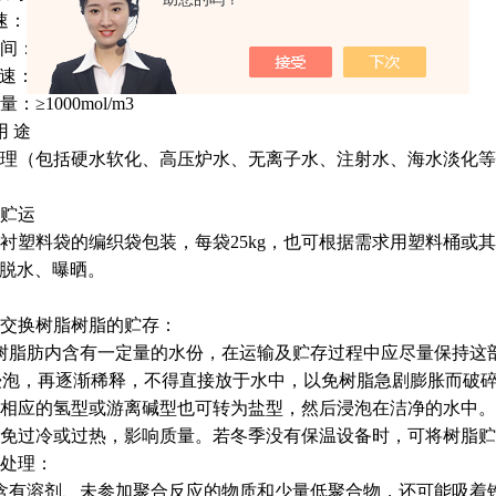
 10-20 m/h
： 约30 min
 15-30 m/h
：≥1000mol/m3
用 途
理（包括硬水软化、高压炉水、无离子水、注射水、海水淡化等
贮运
衬塑料袋的编织袋包装，每袋25kg，也可根据需求用塑料桶或
禁脱水、曝晒。
交换树脂树脂的贮存：
树脂肪内含有一定量的水份，在运输及贮存过程中应尽量保持这
）浸泡，再逐渐稀释，不得直接放于水中，以免树脂急剧膨胀而破
相应的氢型或游离碱型也可转为盐型，然后浸泡在洁净的水中。树
免过冷或过热，影响质量。若冬季没有保温设备时，可将树脂贮
处理：
含有溶剂、未参加聚合反应的物质和少量低聚合物，还可能吸着