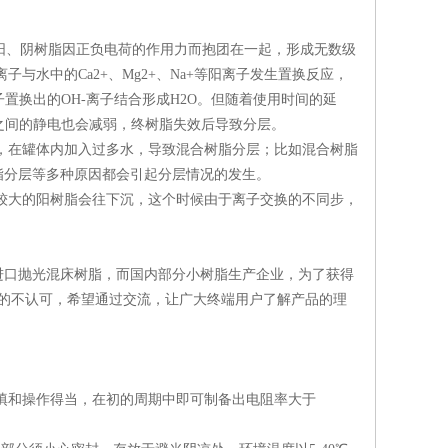
阳、阴树脂因正负电荷的作用力而抱团在一起，形成无数级
离子与水中的
Ca2+
、
Mg2+
、
Na+
等阳离子发生置换反应，
子置换出的
OH-
离子结合形成
H2O
。但随着使用时间的延
之间的静电也会减弱，终树脂失效后导致分层。
，在罐体内加入过多水，导致混合树脂分层；比如混合树脂
脂分层等多种原因都会引起分层情况的发生。
较大的阳树脂会往下沉，这个时候由于离子交换的不同步，
进口抛光混床树脂，而国内部分小树脂生产企业，为了获得
的不认可，希望通过交流，让广大终端用户了解产品的理
填和操作得当，在初的周期中即可制备出电阻率大于