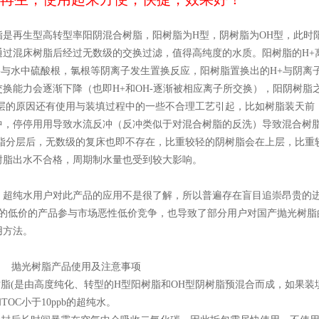
脂是再生型高转型率阳阴混合树脂，阳树脂为
H
型，阴树脂为
OH
型，此时
通过混床树脂后经过无数级的交换过滤，值得高纯度的水质。阳树脂的
H+
-
与水中硫酸根，氯根等阴离子发生置换反应，阳树脂置换出的
H+
与阴离
交换能力会逐渐下降（也即
H+
和
OH-
逐渐被相应离子所交换），阳阴树脂
层的原因还有使用与装填过程中的一些不合理工艺引起，比如树脂装天前
中，停停用用导致水流反冲（反冲类似于对混合树脂的反洗）导致混合树
脂分层后，无数级的复床也即不存在，比重较轻的阴树脂会在上层，比重
树脂出水不合格，周期制水量也受到较大影响。
、超纯水用户对此产品的应用不是很了解，所以普遍存在盲目追崇昂贵的
格的低价的产品参与市场恶性低价竞争，也导致了部分用户对国产抛光树脂
用方法。
抛光树脂产品使用及注意事项
树脂
(
是由高度纯化、转型的
H
型阳树脂和
OH
型阴树脂预混合而成，如果装
和
TOC
小于
10ppb
的超纯水。