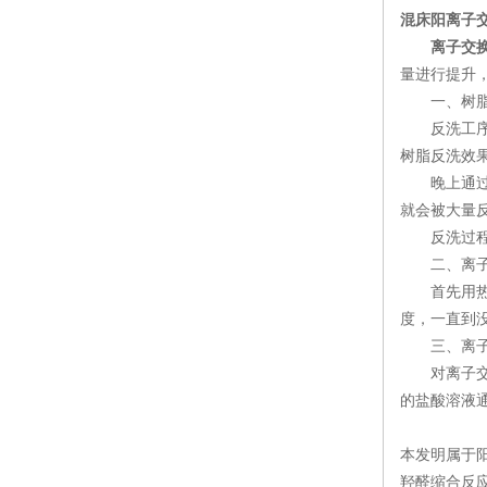
混床阳离子
离子交
量进行提升
一、树脂
反洗工序需
树脂反洗效
晚上通过视
就会被大量
反洗过程中
二、离子
首先用热水
度，一直到
三、离子
对离子交换
的盐酸溶液
本发明属于
羟醛缩合反