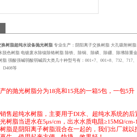
交换树脂超纯水设备抛光树脂
专业生产：阴阳离子交换树脂 大孔吸附树脂 
水脱色树脂 电镀废水除镍除铬树脂 除铁、除铜、除磷、除硼、除坲除重金
脂 强酸强碱弱酸弱碱四大类几十种型号有：001×7、001×8、732、717、201×7
3、D408等
产的抛光树脂分为
18
兆和
15
兆的一箱
5
包，一包
5
升
销售超纯水树脂，主要用于
DI
水、超纯水系统的后
光树脂当进水在
5
μ
s/cm
，出水水质电阻≥
15M
Ω
/cm
-
树脂是阴阳离子树脂混合在一起的，我们出厂就以
再生，使用起来方便，快捷，效果好！