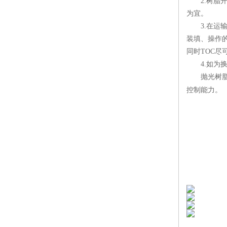
2.
树脂
为宜。
3.
在运
装填、操作
同时
TOC
尽
4.
如为
抛光树脂一
控制能力。