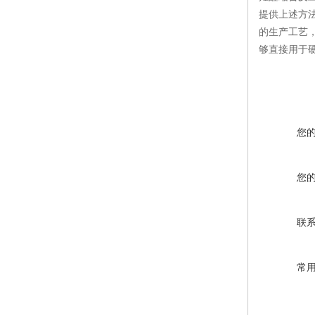
提供上述方
的生产工艺
够直接用于
您
您
联
常