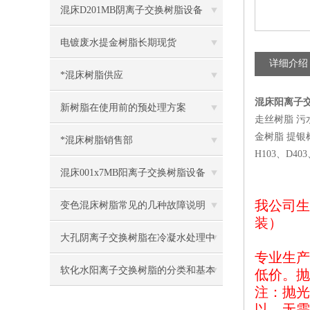
混床D201MB阴离子交换树脂设备
电镀废水提金树脂长期现货
详细介绍
*混床树脂供应
混床阳离子
新树脂在使用前的预处理方案
走丝树脂 污
金树脂 提银树
*混床树脂销售部
H103、D40
混床001x7MB阳离子交换树脂设备
我公司生
变色混床树脂常见的几种故障说明
装）
大孔阴离子交换树脂在冷凝水处理中
专业生产
的主要特点
软化水阳离子交换树脂的分类和基本
低价。抛
注：抛光
性质
以，无需