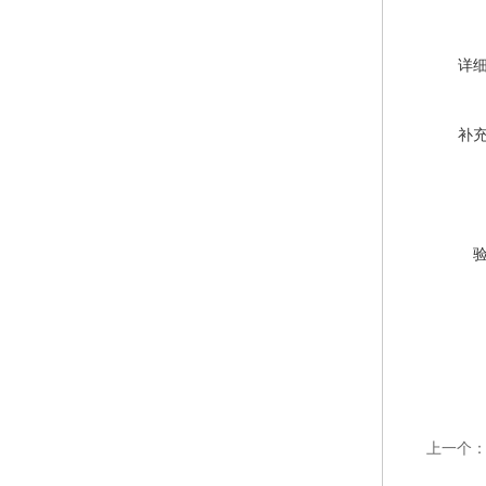
详
补
上一个