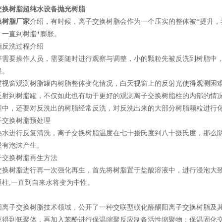
交换树脂超纯水设备抛光树脂
换树脂厂家
介绍，有时候，离子交换树脂会作为一个压实的整体被*提升
，一直到树脂*膨胀。
反洗过程介绍
要操作人员，需要随时进行观察与调整，小的颗粒先被反洗到树脂中，
果。
窗观测树脂罐内树脂整体变化情况，白天视窗上的反射光使得观测困难
反射到树脂罐，不仅如此也有助于更好的观测离子交换树脂柱的内部的情
，还要对反洗出的树脂经常反洗，对反洗出来的大部分树脂颗粒进行化
交换树脂预处理
进行反复清洗，离子交换树脂温度在七十摄氏度到八十摄氏度，那么阴
没有泡沫产生。
交换树脂再生方法
树脂进行再一次强化再生，首先将树脂置于盐酸溶液中，进行浸泡大致
通柱,一直到自来水将变为中性。
阳离子交换树脂技术领域，公开了一种交联型磺化醛酮阳离子交换树脂及
应得到低聚体，再加入苯酚进行保温缩聚反应制备活性缩聚物；保温固化