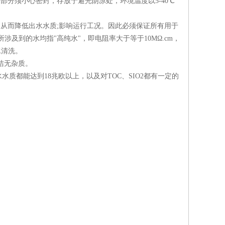
用部分须小心密封，存放于避光阴凉处，环境温度以
5
-40
℃
，从而降低出水水质
;
影响运行工况。因此必须保证所有用于
所涉及到的水均指
"
高纯水
"
，即电阻率大于等于
10M
Ω
.cm
，
水清洗。
洁无杂质。
水质都能达到
18
兆欧以上，以及对
TOC
、
SIO2
都有一定的