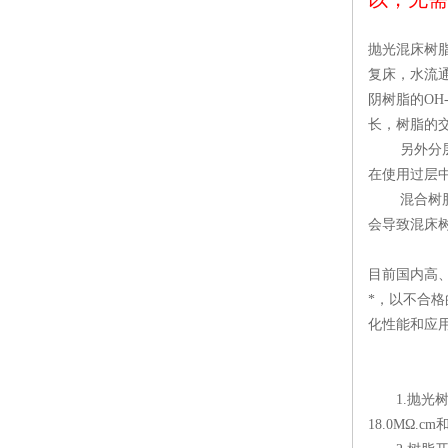
抛光混床树
复床，水流
阴树脂的
OH
长，树脂的
另外分
在使用过层
混合树
会导致混床
目前国内高
*，以不合
化性能和应
1.
抛光
18.0M
Ω
.cm