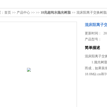
置：
首页
>>
产品中心
>> >>
18兆超纯水抛光树脂
>> 混床阳离子交换树
混床阳离子
更新时间： 2025
产品型号：
简单描述
混床阳离子交
1.抛光树脂
而成，如果装
18.0MΩ.cm