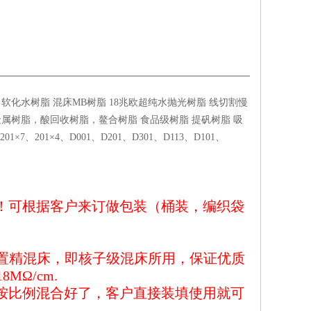
软化水树脂 混床MB树脂 18兆欧超纯水抛光树脂 线切割慢
属树脂，酸回收树脂，鳌合树脂 食品级树脂 提矾树脂 吸
、201×4、D001、D201、D301、D113、D101、
！可根据客户来订做包装（桶装，编织袋
置精混床，即核子级混床所用，保证优质
18M
Ω
/cm.
按比例混合好了，客户直接装填使用就可