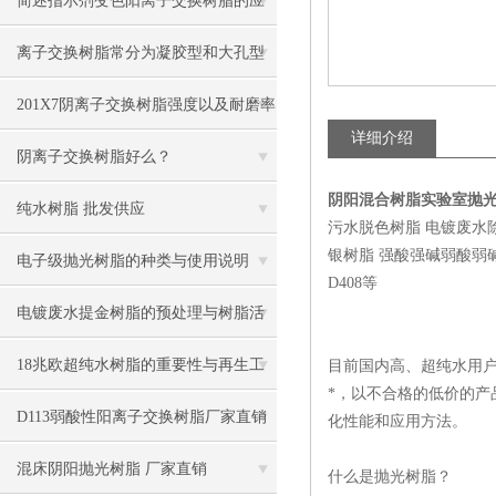
简述指示剂变色阳离子交换树脂的应
用领域
离子交换树脂常分为凝胶型和大孔型
两类
201X7阴离子交换树脂强度以及耐磨率
详细介绍
阴离子交换树脂好么？
阴阳混合树脂实验室抛
纯水树脂 批发供应
污水脱色树脂 电镀废水
银树脂 强酸强碱弱酸弱碱四大类
电子级抛光树脂的种类与使用说明
D408等
电镀废水提金树脂的预处理与树脂活
化
18兆欧超纯水树脂的重要性与再生工
目前国内高、超纯水用
*，以不合格的低价的
艺
D113弱酸性阳离子交换树脂厂家直销
化性能和应用方法。
混床阴阳抛光树脂 厂家直销
什么是抛光树脂？