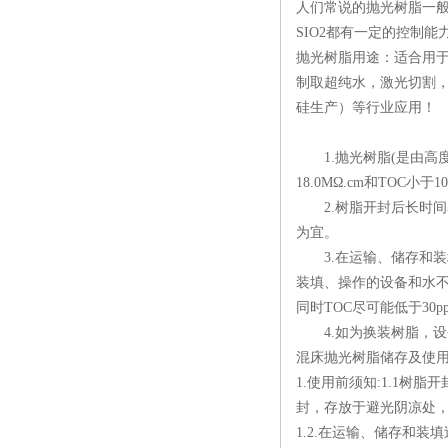
人们常说的抛光树脂一般
SIO2都有一定的控制
抛光树脂用途：适合用于
制取超纯水，激光切割
硅生产）等行业应用！
抛光树
1.抛光树脂(是由高
18.0MΩ.cm和TOC小于
2.树脂开封后长时间暴
为宜。
3.在运输、储存和装
装填、操作的设备和水不
同时TOC尽可能低于3
4.如为换装树脂，设
混床抛光树脂储存及使
1.使用前须知:1.1
封，存放于避光阴凉处，
1.2.在运输、储存和