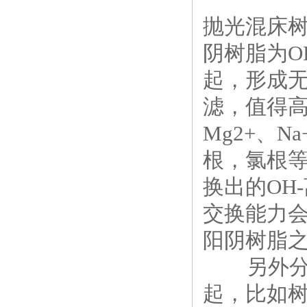
抛光混床
阴树脂为
O
起，形成
滤，值得
Mg2+
、
Na
根，氯根
换出的
OH-
交换能力
阳阴树脂
另外
起，比如