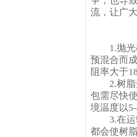
争，也导
流，让广
1.
抛光
预混合而
阻率大于
1
2.
树脂
包需尽快
境温度以
5
3.
在运
都会使树