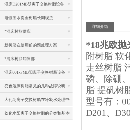
混床D201MB阴离子交换树脂设备
电镀废水提金树脂长期现货
详细介绍
*混床树脂供应
*18兆欧
新树脂在使用前的预处理方案
附树脂 软
*混床树脂销售部
走丝树脂 
混床001x7MB阳离子交换树脂设备
磷、除硼、
变色混床树脂常见的几种故障说明
脂 提矾树
型号有：001
大孔阴离子交换树脂在冷凝水处理中
D201、D3
的主要特点
软化水阳离子交换树脂的分类和基本
性质