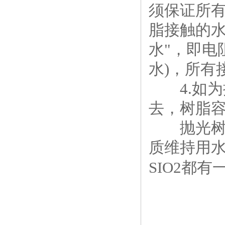
须保证所
脂接触的
水
"
，即电
水
)
，所有
4.
如为
去，树脂
抛光树脂
质维持用
SIO2
都有