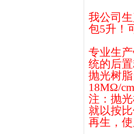
我公司生
包
5
升
！
专业生产
统的后置
抛光树脂
18M
Ω
/cm
注：抛光
就以按比
再生，使