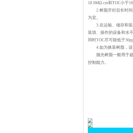
18.0M
Ω
.cm
和
TOC
小于
10
2.
树脂开封后长时间
为宜。
3.
在运输、储存和装
装填、操作的设备和水
同时
TOC
尽可能低于
30p
4.
如为换装树脂，设
抛光树脂一般用于超纯
控制能力。