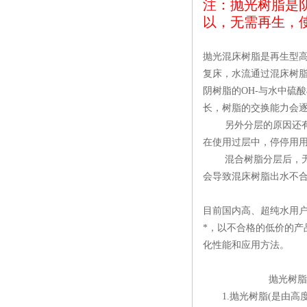
注：抛光树脂是
以，无需再生，
抛光混床树脂是再生型
复床，水流通过混床树
阴树脂的
OH-
与水中硫酸
长，树脂的交换能力会
另外分层的原因还
在使用过层中，停停用
混合树脂分层后，
会导致混床树脂出水不
目前国内高、超纯水用
*，以不合格的低价的
化性能和应用方法。
抛光树脂
1.
抛光树脂
(
是由高