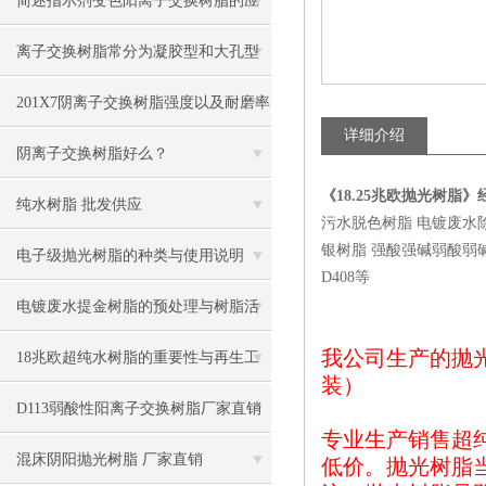
简述指示剂变色阳离子交换树脂的应
用领域
离子交换树脂常分为凝胶型和大孔型
两类
201X7阴离子交换树脂强度以及耐磨率
详细介绍
阴离子交换树脂好么？
《18.25兆欧抛光树脂》
纯水树脂 批发供应
污水脱色树脂 电镀废水
银树脂 强酸强碱弱酸弱碱四大类
电子级抛光树脂的种类与使用说明
D408等
电镀废水提金树脂的预处理与树脂活
我公司生产的抛
化
18兆欧超纯水树脂的重要性与再生工
装）
艺
D113弱酸性阳离子交换树脂厂家直销
专业生产销售超
混床阴阳抛光树脂 厂家直销
低价。抛光树脂