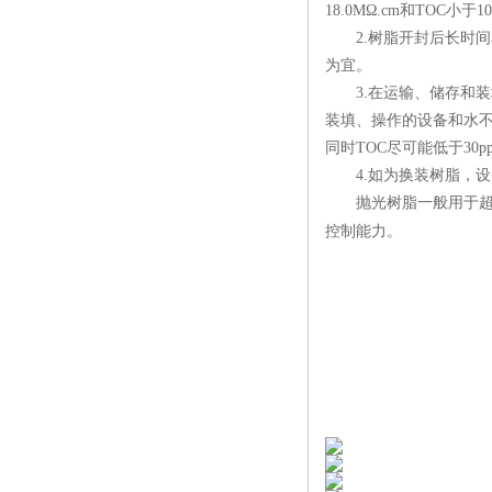
18.0M
Ω
.cm
和
TOC
小于
10
2.
树脂开封后长时间
为宜。
3.
在运输、储存和装
装填、操作的设备和水
同时
TOC
尽可能低于
30p
4.
如为换装树脂，设
抛光树脂一般用于超纯
控制能力。