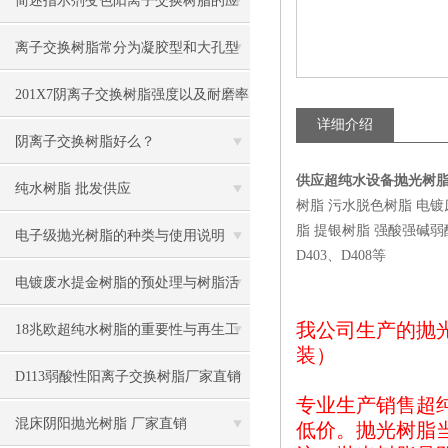
简述指示剂变色阳离子交换树脂的应
用领域
离子交换树脂常分为凝胶型和大孔型
两类
201X7阴离子交换树脂强度以及耐磨率
详细介绍
阴离子交换树脂好么？
供应超纯水设备抛光树脂
纯水树脂 批发供应
树脂 污水脱色树脂 电
脂 提银树脂 强酸强碱弱酸弱碱
电子级抛光树脂的种类与使用说明
D403、D408等
电镀废水提金树脂的预处理与树脂活
我公司生产的抛
化
18兆欧超纯水树脂的重要性与再生工
装）
艺
D113弱酸性阳离子交换树脂厂家直销
专业生产销售超
混床阴阳抛光树脂 厂家直销
低价。抛光树脂