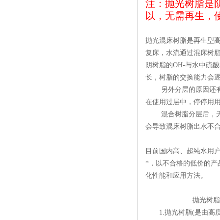
注：抛光树脂是
以，无需再生，
抛光混床树脂是再生型
复床，水流通过混床树
阴树脂的
OH-
与水中硫酸
长，树脂的交换能力会
另外分层的原因还
在使用过层中，停停用
混合树脂分层后，
会导致混床树脂出水不
目前国内高、超纯水用
*，以不合格的低价的
化性能和应用方法。
抛光树脂
1.
抛光树脂
(
是由高