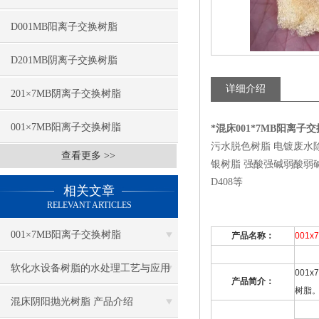
D001MB阳离子交换树脂
D201MB阴离子交换树脂
详细介绍
201×7MB阴离子交换树脂
001×7MB阳离子交换树脂
*混床001*7MB阳离子
污水脱色树脂 电镀废水
查看更多 >>
银树脂 强酸强碱弱酸弱碱四大类
D408等
相关文章
RELEVANT ARTICLES
001×7MB阳离子交换树脂
产品名称：
001x
软化水设备树脂的水处理工艺与应用
001x
产品简介：
树脂
领域
混床阴阳抛光树脂 产品介绍