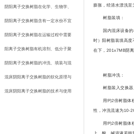
膨胀，经清水漂洗至
荷，可以吸附相反电荷的离子
阴阳离子交换树脂在化学、生物学、
树脂装填：
医学等领域有着广泛的应用
阴阳离子交换树脂含有一定水份不宜
国内混床设备的
露天存放
阴阳离子交换树脂在运输过程中需要
时）阳树脂装填高度
注意什么？
阳离子交换树脂有机溶剂、低分子聚
201x7MB
在下，
阴
合物及有机杂质的去除
阴阳离子交换树脂的冲洗、填装与混
树脂冲洗：
合
混床阴阳离子交换树脂的软化原理与
树脂装入交换器
再生方式
混床阴阳离子交换树脂的技术与使用
2
用约
倍树脂体
寿命
10
-
性，冲洗流速为
2
用约
倍树脂体
上。酸、碱溶液若能