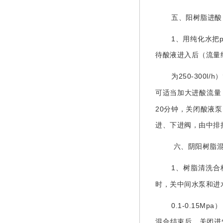
五、阳树脂进酸
1
、用纯化水把
待酸液进入后（流量
250
-300l
/h
为
）
可适当加大进酸流量
20
分钟，关闭酸液泵
进、下进阀，由中排
六、阴阳树脂
1
、树脂清洗合
时，关中间水泵和进
0.1-0.15Mpa
）
混合结束后，关闭进