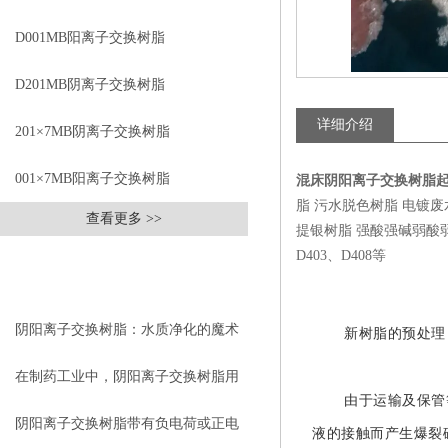
D001MB阳离子交换树脂
D201MB阴离子交换树脂
详细介绍
201×7MB阴离子交换树脂
001×7MB阳离子交换树脂
混床阴阳离子交换树脂
脂 污水脱色树脂 电镀
查看更多 >>
提银树脂 强酸强碱弱酸弱碱四大
D403、D408等
相关文章
RELEVANT ARTICLES
阴阳离子交换树脂：水质净化的魔术
新树脂的预处理
师
在制药工业中，阴阳离子交换树脂用
由于运输及保管
于生物分子的纯化和富集
阴阳离子交换树脂带有负电荷或正电
液的接触而产生爆裂