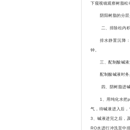
下窥视镜观察树脂松
阴阳树脂的分层
二、排除柱内
排水静置沉降
钟。
三、配制酸碱液
配制酸碱液时务
四、阴树脂进
1
、用纯化水把
气，待碱液进入后，
3
、碱液进完之后，
RO
水进行冲洗至中