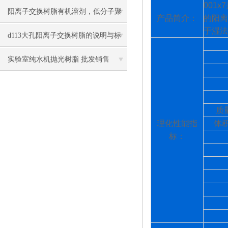
001x7
的各项技术指标
阳离子交换树脂有机溶剂，低分子聚
产品简介：
的阳离
于湿法
合物及有机杂质的去除
d113大孔阳离子交换树脂的说明与标
准工作流程
实验室纯水机抛光树脂 批发销售
质
理化性能指
体
标：