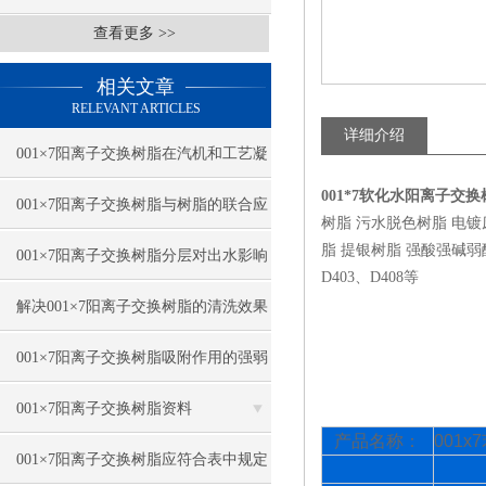
查看更多 >>
相关文章
RELEVANT ARTICLES
详细介绍
001×7阳离子交换树脂在汽机和工艺凝
001*7软化水阳离子交
结水精处理中的应用
001×7阳离子交换树脂与树脂的联合应
树脂 污水脱色树脂 电
脂 提银树脂 强酸强碱弱酸弱碱
用
001×7阳离子交换树脂分层对出水影响
D403、D408等
与因素
解决001×7阳离子交换树脂的清洗效果
不好的问题
001×7阳离子交换树脂吸附作用的强弱
程度
001×7阳离子交换树脂资料
产品名称：
001x7
001×7阳离子交换树脂应符合表中规定