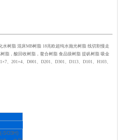
水树脂 混床MB树脂 18兆欧超纯水抛光树脂 线切割慢走
树脂，酸回收树脂，鳌合树脂 食品级树脂 提矾树脂 吸金
201×4、D001、D201、D301、D113、D101、H103、
(-SO3H)