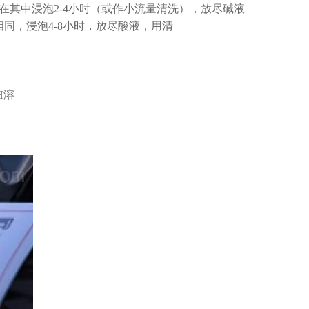
在其中浸泡
2-4
小时（或作小流量清洗），放尽碱液
相同，浸泡
4-8
小时，放尽酸液，用清
H
溶