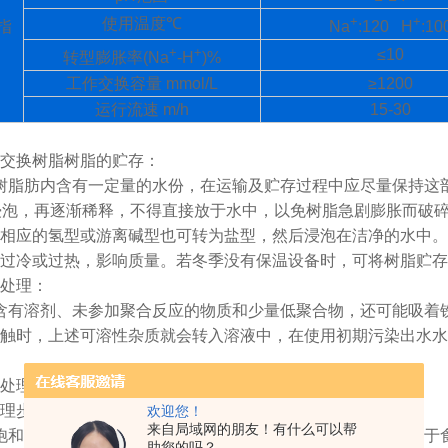
+
+
使用温度
℃
指
Na
:120 H
:10
+
+
≤10
转型膨胀率
(Na
-H
)%
工作交换容量
mmol/L
≥1200
运行流速
m/h
15-30
交换树脂树脂的贮存：
树脂肪内含有一定量的水份，在运输及贮存过程中应尽量保持这
浸泡，再逐渐稀释，不得直接放于水中，以免树脂急剧膨胀而破
相应的氢型或游离碱型也可转为盐型，然后浸泡在洁净的水中。
过冷或过热，影响质量。若冬季没有保温设备时，可将树脂贮存
处理：
含有溶剂、未参加聚合反应的物质和少量低聚合物，还可能吸着
触时，上述可溶性杂质就会转入溶液中，在使用初期污染出水水
处理
理步骤如下：
欢迎您！
来自局域网的朋友！有什么可以帮
饱和食盐水，取其量约等于被处理树脂体积的两倍，将树脂置于
助您的吗？