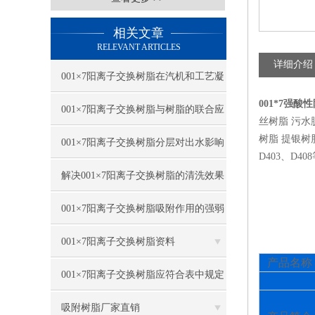
相关文章
RELEVANT ARTICLES
详细介绍
001×7阳离子交换树脂在汽机和工艺凝
001*7强
结水精处理中的应用
001×7阳离子交换树脂与树脂的联合应
丝树脂 污水
树脂 提银树脂
用
001×7阳离子交换树脂分层对出水影响
D403、D40
与因素
解决001×7阳离子交换树脂的清洗效果
不好的问题
001×7阳离子交换树脂吸附作用的强弱
程度
001×7阳离子交换树脂资料
产品名称
001×7阳离子交换树脂应符合表中规定
的各项技术指标
吸附树脂厂家直销