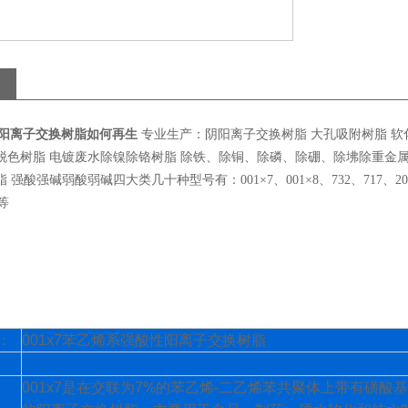
酸性阳离子交换树脂如何再生
专业生产：阴阳离子交换树脂 大孔吸附树脂 软化
脱色树脂 电镀废水除镍除铬树脂 除铁、除铜、除磷、除硼、除坲除重金属
 强酸强碱弱酸弱碱四大类几十种型号有：001×7、001×8、732、717、201×7、
8等
：
001x7
苯乙烯系强酸性阳离子交换树脂
001x7
是在交联为
7%
的苯乙烯
-
二乙烯苯共聚体上带有磺酸基