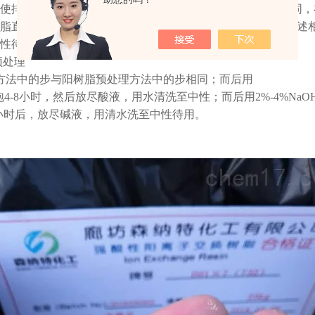
使排出水不带黄色
;
其次再用
2%-4%NaOH
溶液，其量与上相同，
脂直至排出水接近中性为止。后用
5%HCL
溶液，其量亦与上述
性待用。
预处理
方法中的步与阳树脂预处理方法中的步相同；而后用
泡
4-8
小时，然后放尽酸液，用水清洗至中性；而后用
2%-4%NaO
小时后，放尽碱液，用清水洗至中性待用。