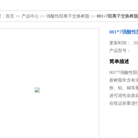
置：
首页
>>
产品中心
>>
强酸性阳离子交换树脂
>>
001×7阳离子交换树脂
001*7强
更新时间： 2025
产品型号：
简单描述
001*7强酸
新树脂常含有
铁、铝、铜等
述可溶性杂质
在投运前要进