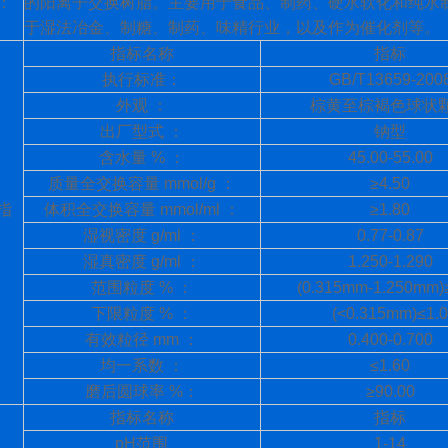
：
的阳离子交换树脂。主要用于食品、制药、硬水软化和纯水
于湿法冶金、制糖、制药、味精行业，以及作为催化剂等。
指标名称
指标
执行标准：
GB/T13659-200
外观
：
棕黄至棕褐色球状
出厂型式
：
钠型
含水量
%
：
45.00-55.00
质量全交换容量
mmol/g
：
≥4.50
指
体积全交换容量
mmol/ml
：
≥1.80
湿视密度
g/ml
：
0.77-0.87
湿真密度
g/ml
：
1.250-1.290
范围粒度
%
：
(0.315mm-1.250mm)
下限粒度
%
：
(<0.315mm)≤1.
有效粒径
mm
：
0.400-0.700
均一系数
：
≤1.60
磨后圆球率
%
：
≥90.00
指标名称
指标
pH
范围
1-14