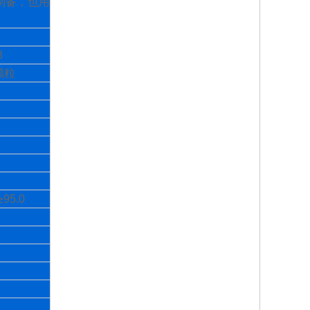
制备，也用
8
颗粒
≥95.0
0