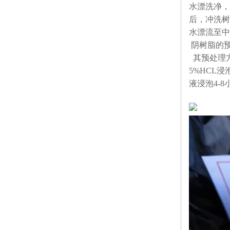
水漂洗净，
后，冲洗树
水漂流至中
阴树脂的
其预处理
5%HCL
浸
液浸泡
4-8