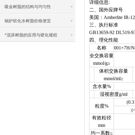
详细信息:
中的应用
吸金树脂的结构与均匀性
二、国外应牌号
美国：Amberlite IR-12
锅炉软化水树脂价格便宜
三、执行标准
GB13659-92 DL519-93
*混床树脂的应用与硬化规程
四、理化性能
名称
001×7
全交换容量
mmol/g≥
体积交换容量
mmol/ml≥
含水量%
湿视密度g/ml
(0.
粒度%
(
有效粒径
mm
均一系数≤