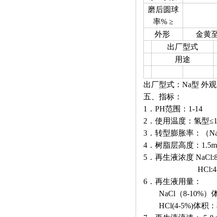
磨后圆球
率% ≥
外形
金黄
出厂型式
用途
出厂型式：Na型 外
五、指标：
1．PH范围：1-14
2．使用温度：氢型≤10
3．转型膨胀率：（Na+
4．树脂层高度：1.5
5．再生液浓度 NaCl:8-
HCl:4-5
6．再生液用量：
NaCl（8-10%）体积
HCl(4-5%)体积：树