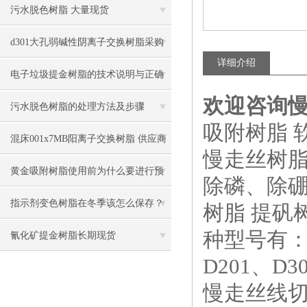
污水脱色树脂 大量现货
d301大孔弱碱性阴离子交换树脂采购
详细介绍
电子垃圾提金树脂的技术说明与正确
欢迎咨询
清洗流程
污水脱色树脂的处理方法及步骤
吸附树脂 
混床001x7MB阳离子交换树脂 供应商
慢走丝树脂
黄金吸附树脂使用前为什么要进行预
除磷、除硼
处理
指示剂变色树脂在冬季该怎么保存？
树脂 提矾
种型号有：00
氰化矿提金树脂长期现货
D201、D3
慢走丝线