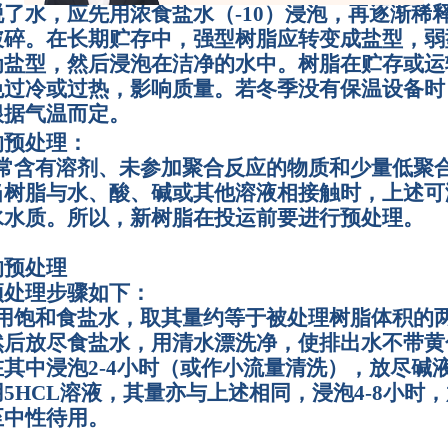
脱了水，应先用浓食盐水（
-10
）浸泡，再逐渐稀
破碎。在长期贮存中，强型树脂应转变成盐型，弱
为盐型，然后浸泡在洁净的水中。树脂在贮存或运
免过冷或过热，影响质量。若冬季没有保温设备时
根据气温而定。
的预处理：
常含有溶剂、未参加聚合反应的物质和少量低聚
当树脂与水、酸、碱或其他溶液相接触时，上述可
水水质。所以，新树脂在投运前要进行预处理。
的预处理
预处理步骤如下：
用饱和食盐水，取其量约等于被处理树脂体积的
然后放尽食盐水，用清水漂洗净，使排出水不带黄
在其中浸泡
2-4
小时（或作小流量清洗），放尽碱
用
5HCL
溶液，其量亦与上述相同，浸泡
4-8
小时，
至中性待用。