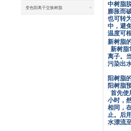
中树脂
变色阳离子交换树脂
膨胀而
也可转
中，避
温度可
新树脂
新树脂
离子。
污染出
阳树脂
阳树脂
首先使
小时，
相同，
止。后
水漂流