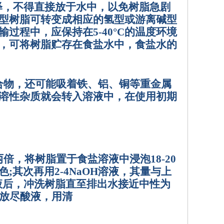
释，不得直接放于水中，以免树脂急剧
型树脂可转变成相应的氢型或游离碱型
输过程中，应保持在
5
-40°C
的温度环境
，可将树脂贮存在食盐水中，食盐水的
合物，还可能吸着铁、铝、铜等重金属
溶性杂质就会转入溶液中，在使用初期
两倍，将树脂置于食盐溶液中浸泡
18-20
色
;
其次再用
2-4NaOH
溶液，其量与上
液后，冲洗树脂直至排出水接近中性为
放尽酸液，用清