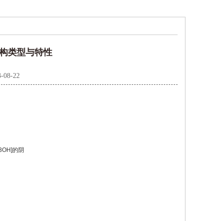
结构类型与特性
-08-22
3OH]
的阴