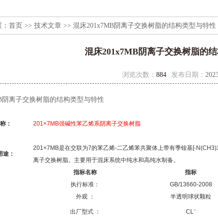
置：
首页
>>
技术文章
>> 混床201x7MB阴离子交换树脂的结构类型与特性
混床201x7MB阴离子交换树脂的
浏览次数：
884
发布日期：
2023
7MB阴离子交换树脂的结构类型与特性
称：
201×7MB
强碱性苯乙烯系阴离子交换树脂
201×7MB
是在交联为
7
的苯乙烯
-
二乙烯苯共聚体上带有季铵基
[-N(CH3)
用途：
离子交换树脂。主要用于混床系统中纯水和高纯水制备。
指标名称
指标
执行标准：
GB/13660-2008
外观
：
半透明球状颗粒
出厂型式
：
CLˉ