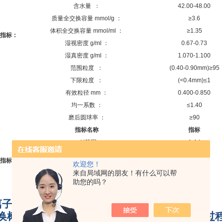
含水量
：
42.00-48.00
质量全交换容量
mmol/g
：
≥3.6
体积全交换容量
mmol/ml
：
≥1.35
指标：
湿视密度
g/ml
：
0.67-0.73
湿真密度
g/ml
：
1.070-1.100
范围粒度
：
(0.40
-0.90mm
)≥95
下限粒度
：
(<
0.4mm
)≤1
有效粒径
mm
：
0.400-0.850
均一系数
：
≤1.40
磨后圆球率
：
≥90
指标名称
指标
pH
范围
1-14
高使用温度
°C
60
指标：
欢迎您！
转型膨胀率
(OHˉ→CLˉ)
≤25
来自局域网的朋友！有什么可以帮
工作交换容量
mmol/L
≥450
助您的吗？
运行流速
m/h
15-30
离子交换树脂树脂的贮存：
换树脂肪内含有一定量的水份，在运输及贮存过