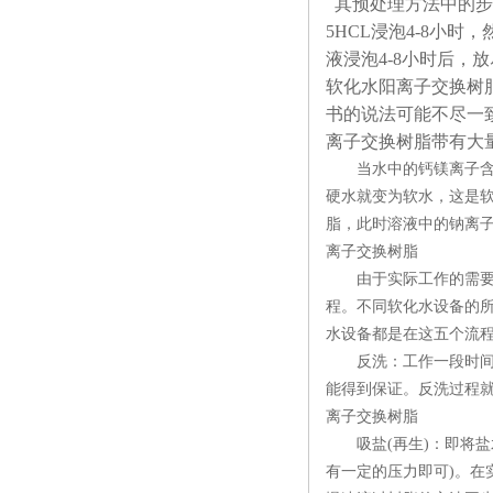
其预处理方法中的步
5HCL
浸泡
4-8
小时，
液浸泡
4-8
小时后，放
软化水阳离子交换树
书的说法可能不尽一
离子交换树脂带有大
当水中的钙镁离子含量
硬水就变为软水，这是
脂，此时溶液中的钠离子
离子交换树脂
由于实际工作的需要，软
程。不同软化水设备的
水设备都是在这五个流程
反洗：工作一段时间后
能得到保证。反洗过程就
离子交换树脂
吸盐(再生)：即将盐
有一定的压力即可)。