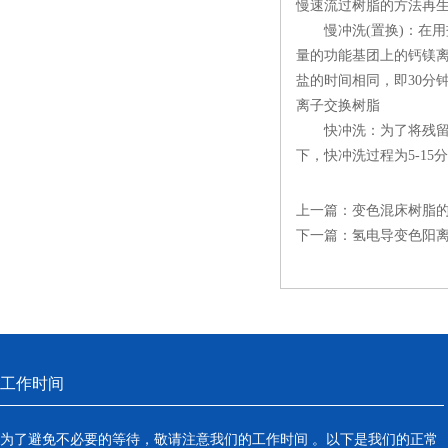
慢速流过树脂的方法再生
慢冲洗(置换)：在用
量的功能基团上的钙镁
盐的时间相同，即30分
离子交换树脂
快冲洗：为了将残留的
下，快冲洗过程为5-15
上一篇：
变色混床树脂
下一篇：
氢电导变色阳
工作时间
为了避免不必要的等待，敬请注意我们的工作时间 。以下是我们的正常